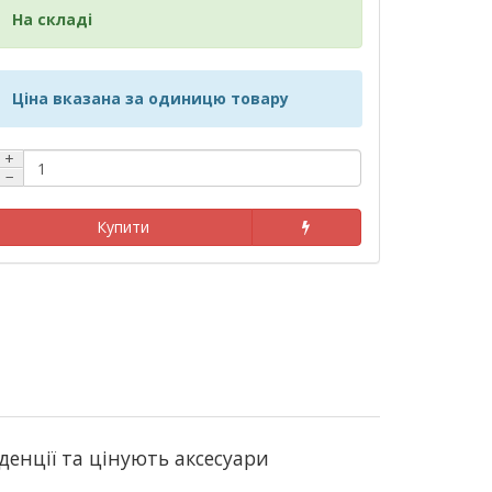
На складі
Ціна вказана за одиницю товару
+
−
Купити
нденції та цінують аксесуари