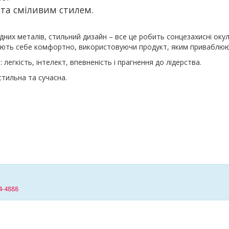
 та сміливим стилем.
дних металів, стильний дизайн – все це робить сонцезахисні ок
ють себе комфортно, використовуючи продукт, яким приваблюють 
легкість, інтелект, впевненість і прагнення до лідерства.
стильна та сучасна.
4-4888