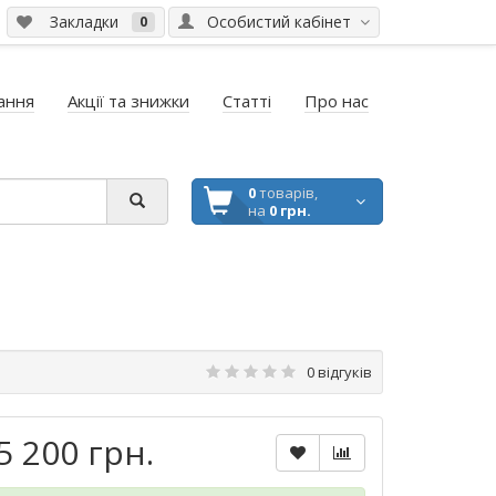
Закладки
Особистий кабінет
0
ання
Акції та знижки
Статті
Про нас
0
товарів,
на
0 грн.
0 відгуків
5 200 грн.