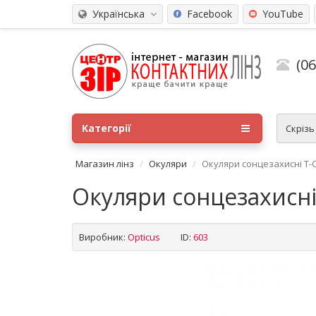
Українська
Facebook
YouTube
(0
Категорії
Скріз
Магазин лінз
Окуляри
Окуляри сонцезахисні T-
Окуляри сонцезахисні
Виробник:
Opticus
ID:
603