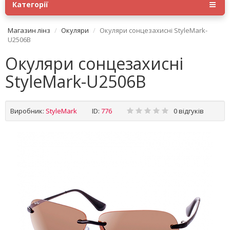
Категорії
Магазин лінз
Окуляри
Окуляри сонцезахисні StyleMark-
U2506B
Окуляри сонцезахисні
StyleMark-U2506B
Виробник:
StyleMark
ID:
776
0 відгуків