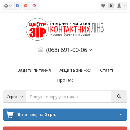
0
(068) 691-00-06
Задати питання
Акції та знижки
Статті
Про нас
Скрізь
0
товарів,
на
0 грн.