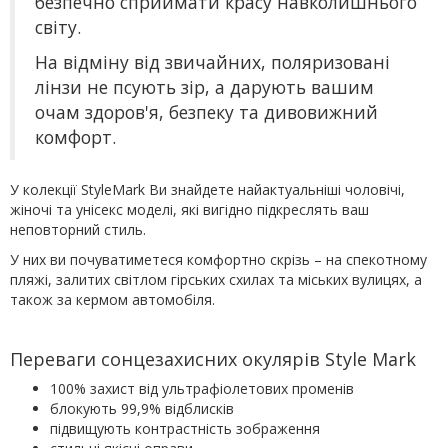
безпечно сприймати красу навколишнього
світу.
На відміну від звичайних, поляризовані
лінзи не псують зір, а дарують вашим
очам здоров'я, безпеку та дивовижний
комфорт.
У колекції StyleMark Ви знайдете найактуальніші чоловічі,
жіночі та унісекс моделі, які вигідно підкреслять ваш
неповторний стиль.
У них ви почуватиметеся комфортно скрізь – на спекотному
пляжі, залитих світлом гірських схилах та міських вулицях, а
також за кермом автомобіля.
Переваги сонцезахисних окулярів Style Mark
100% захист від ультрафіолетових променів
блокують 99,9% відблисків
підвищують контрастність зображення