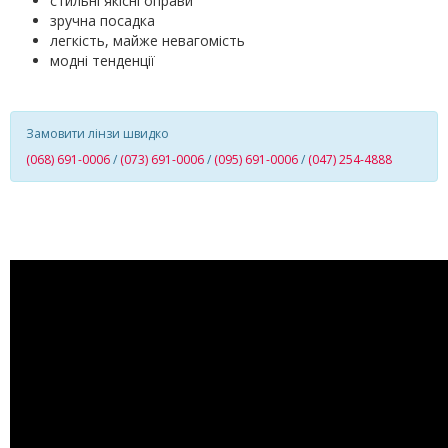
стильні якісні оправи
зручна посадка
легкість, майже невагомість
модні тенденції
Замовити лінзи швидко
(068) 691-0006
/
(073) 691-0006
/
(095) 691-0006
/
(047) 254-4888