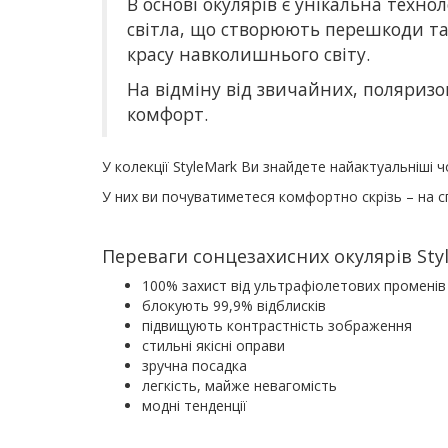
В основі окулярів є унікальна техно
світла, що створюють перешкоди та
красу навколишнього світу.
На відміну від звичайних, поляризо
комфорт.
У колекції StyleMark Ви знайдете найактуальніші чо
У них ви почуватиметеся комфортно скрізь – на сп
Переваги сонцезахисних окулярів Sty
100% захист від ультрафіолетових променів
блокують 99,9% відблисків
підвищують контрастність зображення
стильні якісні оправи
зручна посадка
легкість, майже невагомість
модні тенденції