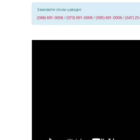
Замовити лінзи швидко
(068) 691-0006
/
(073) 691-0006
/
(095) 691-0006
/
(047) 25