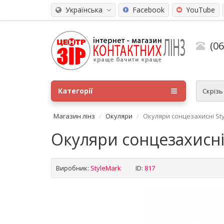
Українська
Facebook
YouTube
(0
Категорії
Скріз
Магазин лінз
Окуляри
Окуляри сонцезахисні St
Окуляри сонцезахисні
Виробник:
StyleMark
ID:
817