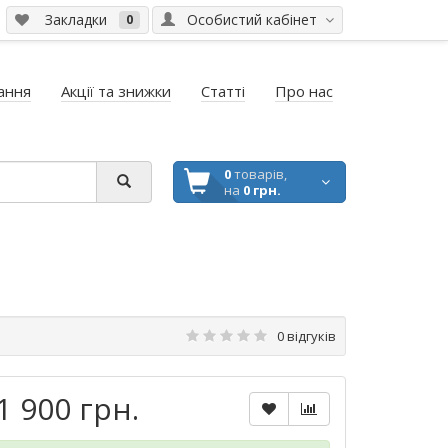
Закладки
Особистий кабінет
0
ання
Акції та знижки
Статті
Про нас
0
товарів,
на
0 грн.
0 відгуків
1 900 грн.