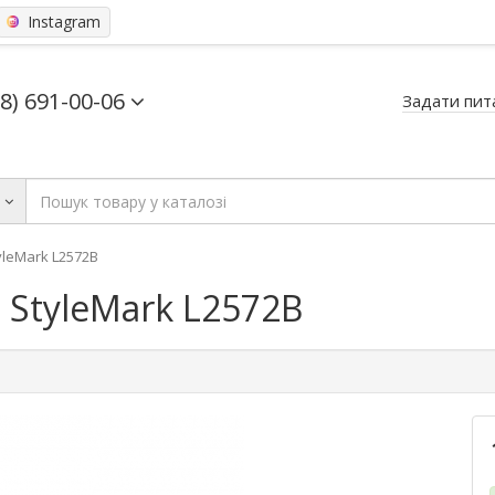
Instagram
68) 691-00-06
Задати пит
ь
yleMark L2572B
 StyleMark L2572B