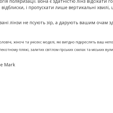
логія поляризації. Вона є здатністю лінз відсікати
 відблиски, і пропускати лише вертикальні хвилі
вані лінзи не псують зір, а дарують вашим очам з
ловічі, жіночі та унісекс моделі, які вигідно підкреслять ваш не
екотному пляжі, залитих світлом гірських схилах та міських вул
le Mark