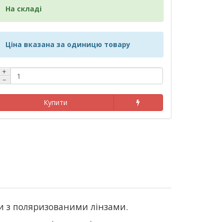
На складі
Ціна вказана за одиницю товару
+
−
Купити
ки з поляризованими лінзами.