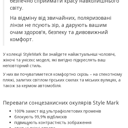
безпечно сприймати красу навколишнього
світу.
На відміну від звичайних, поляризовані
лінзи не псують зір, а дарують вашим
очам здоров'я, безпеку та дивовижний
комфорт.
У колекції StyleMark Ви знайдете найактуальніші чоловічі,
жіночі та унісекс моделі, які вигідно підкреслять ваш
неповторний стиль.
У них ви почуватиметеся комфортно скрізь – на спекотному
пляжі, залитих світлом гірських схилах та міських вулицях, а
також за кермом автомобіля.
Переваги сонцезахисних окулярів Style Mark
100% захист від ультрафіолетових променів
блокують 99,9% відблисків
підвищують контрастність зображення