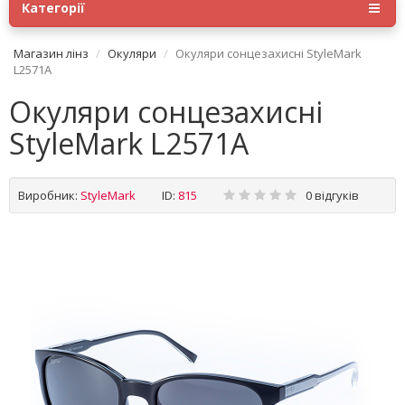
Категорії
Магазин лінз
Окуляри
Окуляри сонцезахисні StyleMark
L2571A
Окуляри сонцезахисні
StyleMark L2571A
Виробник:
StyleMark
ID:
815
0 відгуків