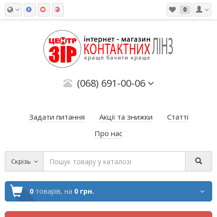
0
(068) 691-00-06
Задати питання
Акції та знижки
Статті
Про нас
Скрізь
0
товарів,
на
0 грн.