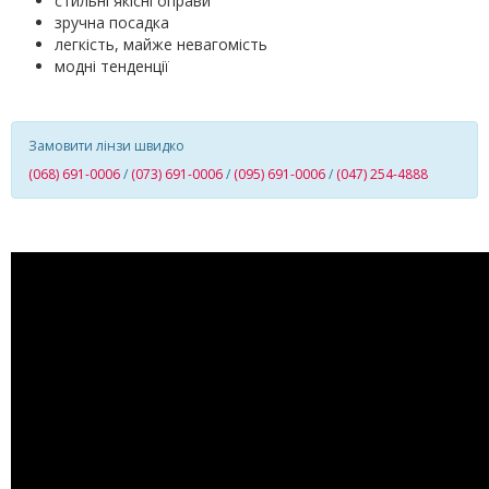
стильні якісні оправи
зручна посадка
легкість, майже невагомість
модні тенденції
Замовити лінзи швидко
(068) 691-0006
/
(073) 691-0006
/
(095) 691-0006
/
(047) 254-4888