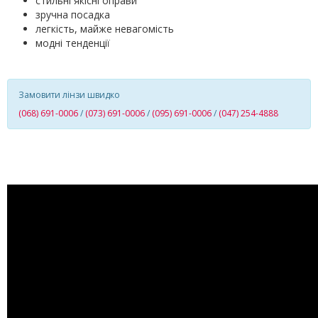
стильні якісні оправи
зручна посадка
легкість, майже невагомість
модні тенденції
Замовити лінзи швидко
(068) 691-0006
/
(073) 691-0006
/
(095) 691-0006
/
(047) 254-4888