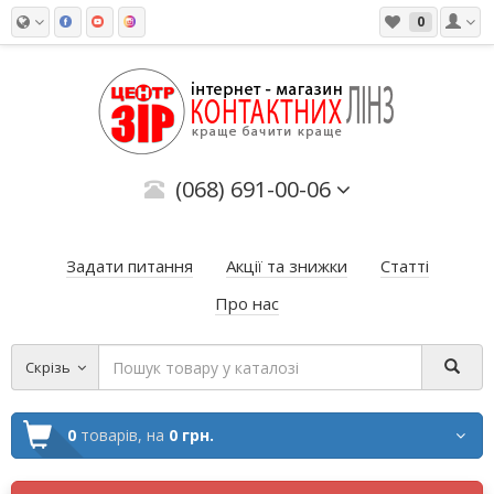
0
(068) 691-00-06
Задати питання
Акції та знижки
Статті
Про нас
Скрізь
0
товарів,
на
0 грн.