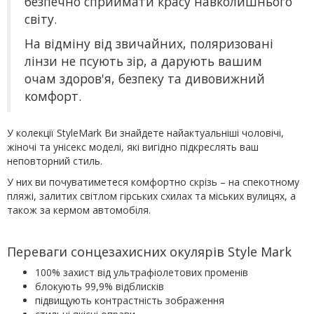
безпечно сприймати красу навколишнього
світу.
На відміну від звичайних, поляризовані
лінзи не псують зір, а дарують вашим
очам здоров'я, безпеку та дивовижний
комфорт.
У колекції StyleMark Ви знайдете найактуальніші чоловічі,
жіночі та унісекс моделі, які вигідно підкреслять ваш
неповторний стиль.
У них ви почуватиметеся комфортно скрізь – на спекотному
пляжі, залитих світлом гірських схилах та міських вулицях, а
також за кермом автомобіля.
Переваги сонцезахисних окулярів Style Mark
100% захист від ультрафіолетових променів
блокують 99,9% відблисків
підвищують контрастність зображення