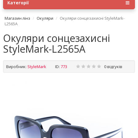
Категорії
Магазин лінз
Окуляри
Окуляри сонцезахисні StyleMark-
L2565A
Окуляри сонцезахисні
StyleMark-L2565A
Виробник:
StyleMark
ID:
773
0 відгуків