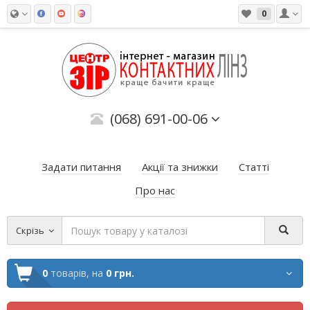
0
(068) 691-00-06
Задати питання
Акції та знижки
Статті
Про нас
Скрізь
0
товарів,
на
0 грн.