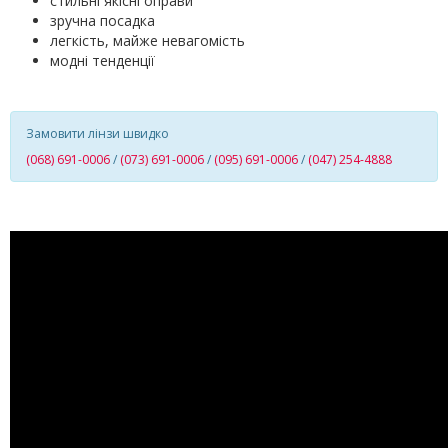
стильні якісні оправи
зручна посадка
легкість, майже невагомість
модні тенденції
Замовити лінзи швидко
(068) 691-0006
/
(073) 691-0006
/
(095) 691-0006
/
(047) 254-4888