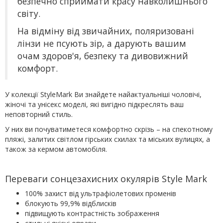
безпечно сприймати красу навколишнього
світу.
На відміну від звичайних, поляризовані
лінзи не псують зір, а дарують вашим
очам здоров'я, безпеку та дивовижний
комфорт.
У колекції StyleMark Ви знайдете найактуальніші чоловічі,
жіночі та унісекс моделі, які вигідно підкреслять ваш
неповторний стиль.
У них ви почуватиметеся комфортно скрізь – на спекотному
пляжі, залитих світлом гірських схилах та міських вулицях, а
також за кермом автомобіля.
Переваги сонцезахисних окулярів Style Mark
100% захист від ультрафіолетових променів
блокують 99,9% відблисків
підвищують контрастність зображення