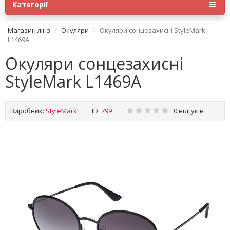
Категорії
Магазин лінз
Окуляри
Окуляри сонцезахисні StyleMark
L1469A
Окуляри сонцезахисні
StyleMark L1469A
Виробник:
StyleMark
ID:
799
0 відгуків