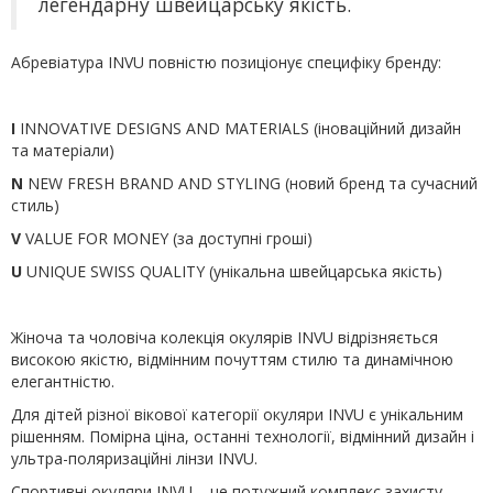
легендарну швейцарську якість.
Абревіатура INVU повністю позиціонує специфіку бренду:
I
INNOVATIVE DESIGNS AND MATERIALS (
іноваційний дизайн
та матеріали
)
N
NEW FRESH BRAND AND STYLING (
новий бренд та сучасний
стиль
)
V
VALUE FOR MONEY (
за доступні гроші
)
U
UNIQUE SWISS QUALITY (
унікальна швейцарська якість
)
Жіноча та чоловіча колекція окуляр
ів
INVU
відрізняється
високою якістю
,
відмінним почуттям стилю та динамічною
елегантністю
.
Для дітей різної вікової категорії окуляри
INVU
є унікальним
рішенням
.
Помірна ціна
,
останні технології
,
відмінний дизайн і
ультра
-
поляризаційні лінзи
INVU.
Спортивні окуляри
INVU –
це потужний комплекс захисту