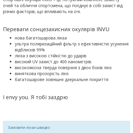
очей та обличчя спортсмена
,
що поєднує в собі захист від
різних факторів
,
що впливають на очі
.
Переваги сонцезахисних окулярів INVU
нова багатошарова лінза
ультра поляризаційний фільтр з ефективністю усунення
відблисків 99%
лінза з високою стійкістю до ударів
високий UV захист до 400 нанометрів.
високоякісна тверда поверхня з двох боків лінз
виняткова прозорість лінз
багатошарове зовнішнє дзеркальне покриття
I envy you
.
Я т
обі заздрю
Замовити лінзи швидко