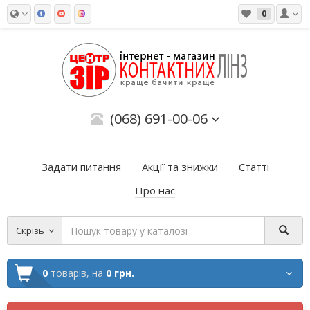
0
(068) 691-00-06
Задати питання
Акції та знижки
Статті
Про нас
Скрізь
0
товарів,
на
0 грн.