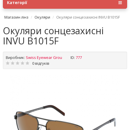
Категорії
Магазин лінз
Окуляри
Окуляри сонцезахисні INVU B1015F
Окуляри сонцезахисні
INVU B1015F
Виробник:
Swiss Eyewear Grou
ID:
777
0 відгуків