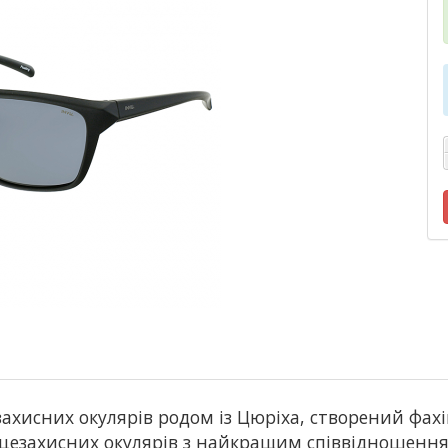
хисних окулярів родом із Цюріха, створений фахів
цезахисних окулярів з найкращим співвідношенням