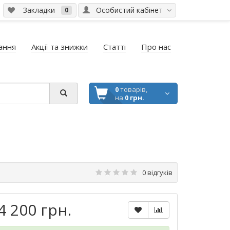
Закладки
Особистий кабінет
0
ання
Акції та знижки
Статті
Про нас
0
товарів,
на
0 грн.
0 відгуків
4 200 грн.