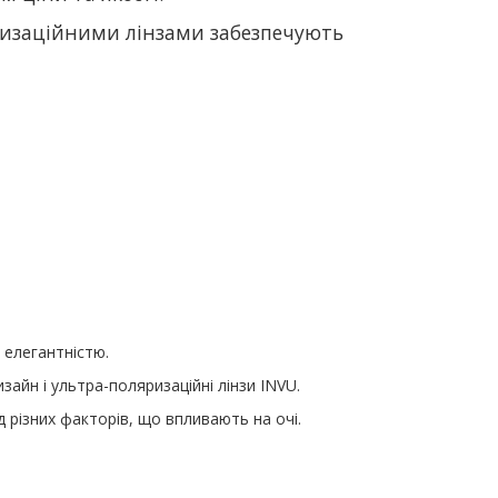
яризаційними лінзами забезпечують
 елегантністю
.
изайн і ультра
-
поляризаційні лінзи
INVU.
д різних факторів
,
що впливають на очі
.