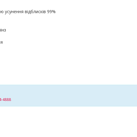
ю усунення відблисків 99%
інз
тя
4-4888