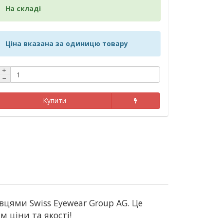
На складі
Ціна вказана за одиницю товару
+
−
Купити
цями Swiss Eyewear Group AG. Це
 ціни та якості!