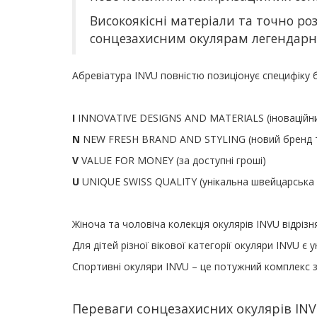
Високоякісні матеріали та точно р
сонцезахисним окулярам легендарну
Абревіатура INVU повністю позиціонує специфіку 
I
INNOVATIVE DESIGNS AND MATERIALS (
іноваційн
N
NEW FRESH BRAND AND STYLING (
новий бренд 
V
VALUE FOR MONEY (
за доступні гроші
)
U
UNIQUE SWISS QUALITY (
унікальна швейцарська 
Жіноча та чоловіча колекція окуляр
ів
INVU
відріз
Для дітей різної вікової категорії окуляри
INVU
є 
Спортивні окуляри
INVU –
це потужний комплекс 
Переваги сонцезахисних окулярів IN