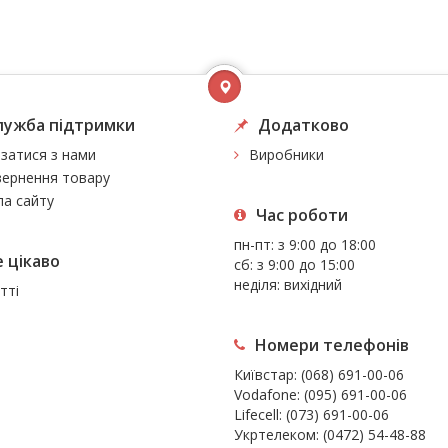
лужба підтримки
Додатково
язатися з нами
Виробники
ернення товару
а сайту
Час роботи
пн-пт: з 9:00 до 18:00
 цiкаво
сб: з 9:00 до 15:00
неділя: вихідний
тті
Номери телефонів
Київстар:
(068) 691-00-06
Vodafone:
(095) 691-00-06
Lifecell:
(073) 691-00-06
Укртелеком:
(0472) 54-48-88