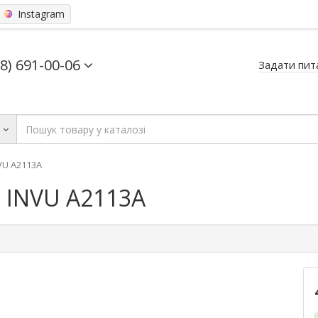
Instagram
68) 691-00-06
Задати пит
ь
VU A2113A
 INVU A2113A