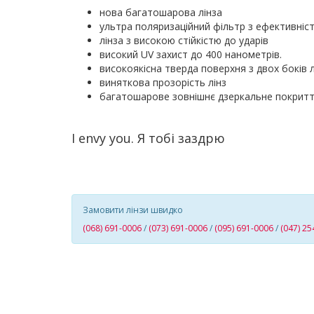
нова багатошарова лінза
ультра поляризаційний фільтр з ефективніст
лінза з високою стійкістю до ударів
високий UV захист до 400 нанометрів.
високоякісна тверда поверхня з двох боків л
виняткова прозорість лінз
багатошарове зовнішнє дзеркальне покрит
I envy you
.
Я т
обі заздрю
Замовити лінзи швидко
(068) 691-0006
/
(073) 691-0006
/
(095) 691-0006
/
(047) 25