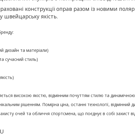
озраховані конструкції оправ разом із новими пол
 швейцарську якість.
бренду:
ий дизайн та матеріали
)
та сучасний стиль
)
якість
)
няється високою якістю
,
відмінним почуттям стилю та динамічною
унікальним рішенням
.
Помірна ціна
,
останні технології
,
відмінний д
захисту очей та обличчя спортсмена
,
що поєднує в собі захист ві
VU