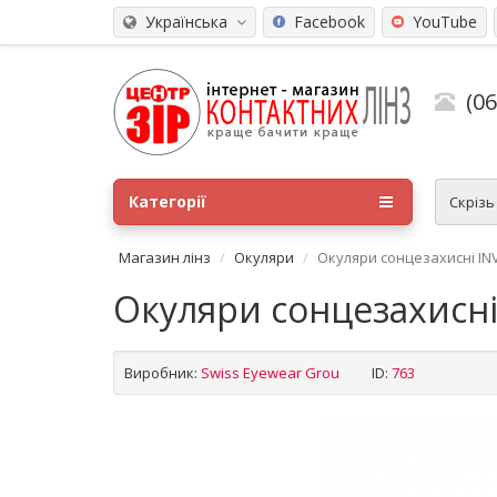
Українська
Facebook
YouTube
(0
Категорії
Скріз
Магазин лінз
Окуляри
Окуляри сонцезахисні IN
Окуляри сонцезахисні
Виробник:
Swiss Eyewear Grou
ID:
763