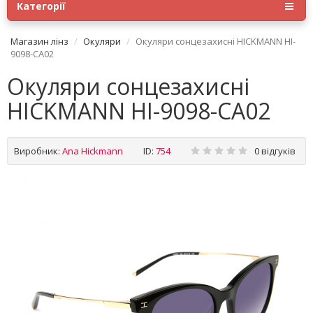
Категорії
Магазин лінз
Окуляри
Окуляри сонцезахисні HICKMANN HI-
9098-CA02
Окуляри сонцезахисні
HICKMANN HI-9098-CA02
Виробник:
Ana Hickmann
ID:
754
0 відгуків