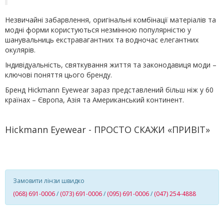
Незвичайні забарвлення, оригінальні комбінації матеріалів та
модні форми користуються незмінною популярністю у
шанувальниць екстравагантних та водночас елегантних
окулярів.
Індивідуальність, святкування життя та законодавиця моди –
ключові поняття цього бренду.
Бренд Hickmann Eyewear зараз представлений більш ніж у 60
країнах – Європа, Азія та Американський континент.
Hickmann Eyewear - ПРОСТО СКАЖИ «ПРИВІТ»
Замовити лінзи швидко
(068) 691-0006
/
(073) 691-0006
/
(095) 691-0006
/
(047) 254-4888