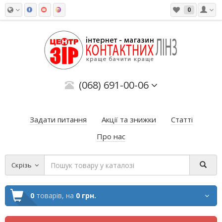
0
(068) 691-00-06
Задати питання
Акції та знижки
Статті
Про нас
Скрізь
0
товарів,
на
0 грн.