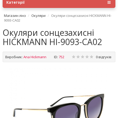
Категорії
Магазин лінз
Окуляри
Окуляри сонцезахисні HICKMANN HI-
9093-CA02
Окуляри сонцезахисні
HICKMANN HI-9093-CA02
Виробник:
Ana Hickmann
ID:
752
0 відгуків