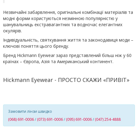
Незвичайні забарвлення, оригінальні комбінації матеріалів та
модні форми користуються незмінною популярністю у
шанувальниць екстравагантних та водночас елегантних
окулярів.
Індивідуальність, святкування життя та законодавиця моди –
ключові поняття цього бренду.
Бренд Hickmann Eyewear зараз представлений більш ніж у 60
країнах – Європа, Азія та Американський континент.
Hickmann Eyewear - ПРОСТО СКАЖИ «ПРИВІТ»
Замовити лінзи швидко
(068) 691-0006
/
(073) 691-0006
/
(095) 691-0006
/
(047) 254-4888