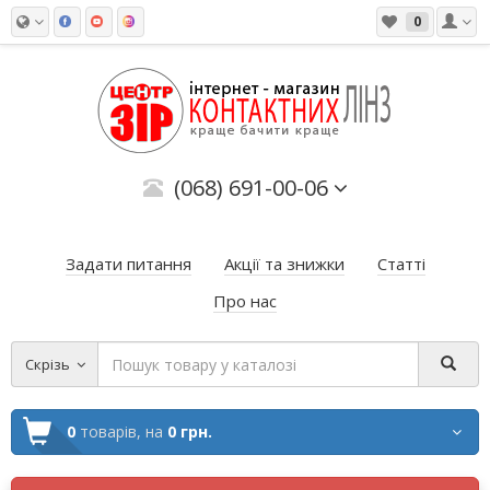
0
(068) 691-00-06
Задати питання
Акції та знижки
Статті
Про нас
Скрізь
0
товарів,
на
0 грн.