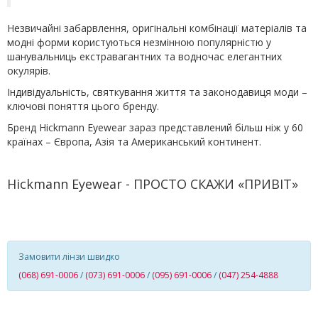
Незвичайні забарвлення, оригінальні комбінації матеріалів та
модні форми користуються незмінною популярністю у
шанувальниць екстравагантних та водночас елегантних
окулярів.
Індивідуальність, святкування життя та законодавиця моди –
ключові поняття цього бренду.
Бренд Hickmann Eyewear зараз представлений більш ніж у 60
країнах – Європа, Азія та Американський континент.
Hickmann Eyewear - ПРОСТО СКАЖИ «ПРИВІТ»
Замовити лінзи швидко
(068) 691-0006
/
(073) 691-0006
/
(095) 691-0006
/
(047) 254-4888