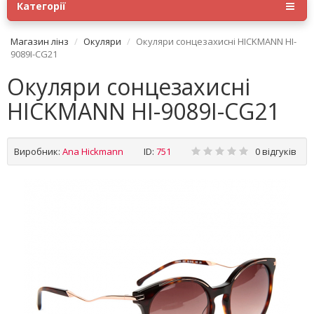
Категорії
Магазин лінз
Окуляри
Окуляри сонцезахисні HICKMANN HI-
9089I-CG21
Окуляри сонцезахисні
HICKMANN HI-9089I-CG21
Виробник:
Ana Hickmann
ID:
751
0 відгуків