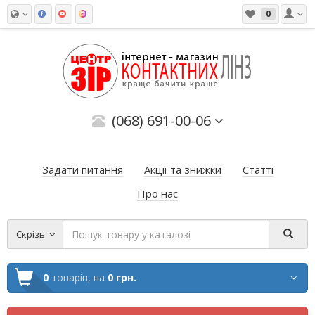
0
(068) 691-00-06
Задати питання
Акції та знижки
Статті
Про нас
Скрізь
0
товарів,
на
0 грн.