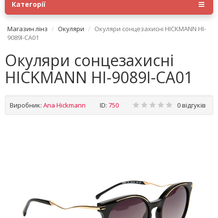
Категорії
Магазин лінз
Окуляри
Окуляри сонцезахисні HICKMANN HI-
9089I-CA01
Окуляри сонцезахисні
HICKMANN HI-9089I-CA01
Виробник:
Ana Hickmann
ID:
750
0 відгуків