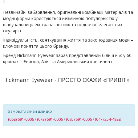
Незвичайні забарвлення, оригінальні комбінації матеріалів та
модні форми користуються незмінною популярністю у
шанувальниць екстравагантних та водночас елегантних
окулярів.
Індивідуальність, святкування життя та законодавиця моди –
ключові поняття цього бренду.
Бренд Hickmann Eyewear зараз представлений більш ніж у 60
країнах – Європа, Азія та Американський континент.
Hickmann Eyewear - ПРОСТО СКАЖИ «ПРИВІТ»
Замовити лінзи швидко
(068) 691-0006
/
(073) 691-0006
/
(095) 691-0006
/
(047) 254-4888