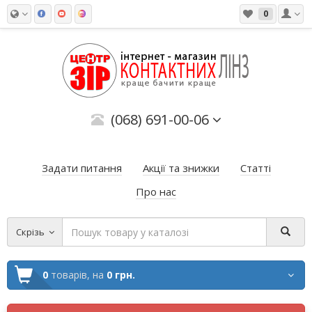
0
(068) 691-00-06
Задати питання
Акції та знижки
Статті
Про нас
Скрізь
0
товарів,
на
0 грн.