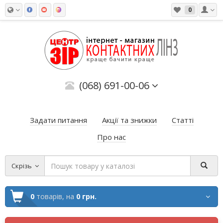
0
(068) 691-00-06
Задати питання
Акції та знижки
Статті
Про нас
Скрізь
0
товарів,
на
0 грн.