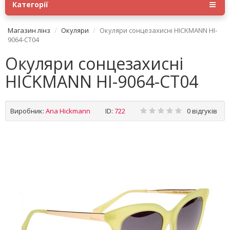
Категорії
Магазин лінз
Окуляри
Окуляри сонцезахисні HICKMANN HI-
9064-CT04
Окуляри сонцезахисні
HICKMANN HI-9064-CT04
Виробник:
Ana Hickmann
ID:
722
0 відгуків