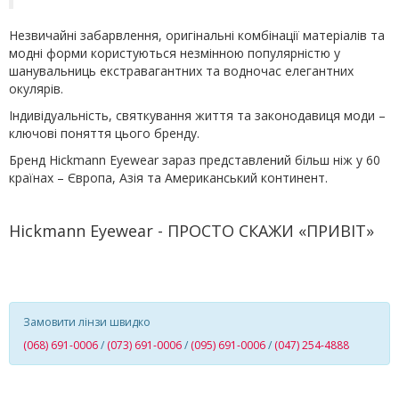
Незвичайні забарвлення, оригінальні комбінації матеріалів та
модні форми користуються незмінною популярністю у
шанувальниць екстравагантних та водночас елегантних
окулярів.
Індивідуальність, святкування життя та законодавиця моди –
ключові поняття цього бренду.
Бренд Hickmann Eyewear зараз представлений більш ніж у 60
країнах – Європа, Азія та Американський континент.
Hickmann Eyewear - ПРОСТО СКАЖИ «ПРИВІТ»
Замовити лінзи швидко
(068) 691-0006
/
(073) 691-0006
/
(095) 691-0006
/
(047) 254-4888