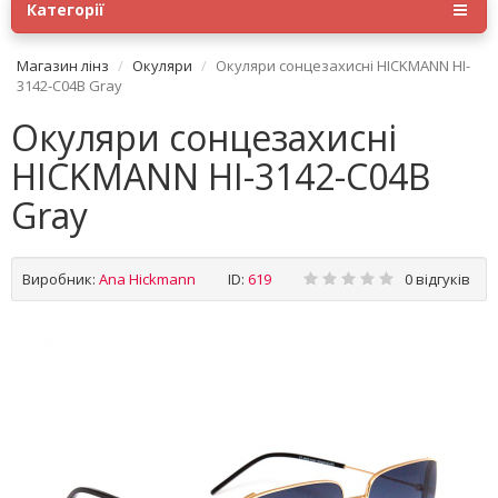
Категорії
Магазин лінз
Окуляри
Окуляри сонцезахисні HICKMANN HI-
3142-C04B Gray
Окуляри сонцезахисні
HICKMANN HI-3142-C04B
Gray
Виробник:
Ana Hickmann
ID:
619
0 відгуків