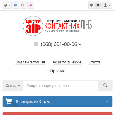
0
(068) 691-00-06
Задати питання
Акції та знижки
Статті
Про нас
Скрізь
0
товарів,
на
0 грн.