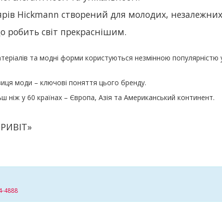
ярів Hickmann створений для молодих, незалежних 
що робить світ прекраснішим.
матеріалів та модні форми користуються незмінною популярністю
виця моди – ключові поняття цього бренду.
ш ніж у 60 країнах – Європа, Азія та Американський континент.
ПРИВІТ»
4-4888