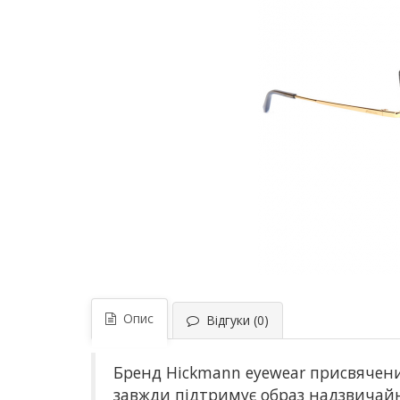
Опис
Відгуки (0)
Бренд Hickmann eyewear присвячени
завжди підтримує образ надзвичайно