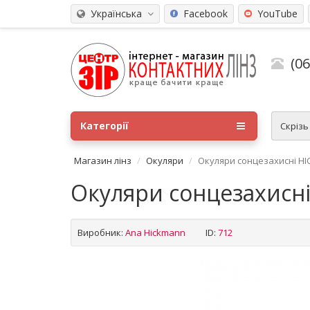
Українська
Facebook
YouTube
(0
Категорії
Скріз
Магазин лінз
Окуляри
Окуляри сонцезахисні HI
Окуляри сонцезахисн
Виробник:
Ana Hickmann
ID:
712