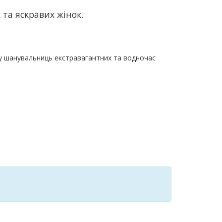
та яскравих жінок.
 у шанувальниць екстравагантних та водночас