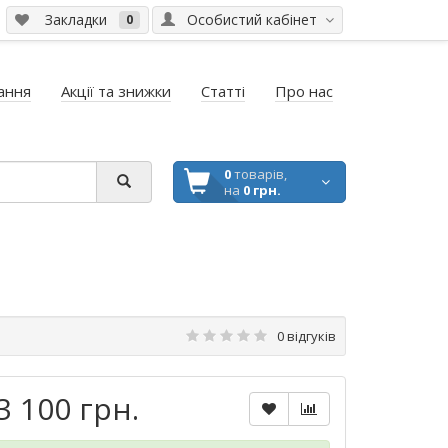
Закладки
Особистий кабінет
0
ання
Акції та знижки
Статті
Про нас
0
товарів,
на
0 грн.
0 відгуків
3 100 грн.