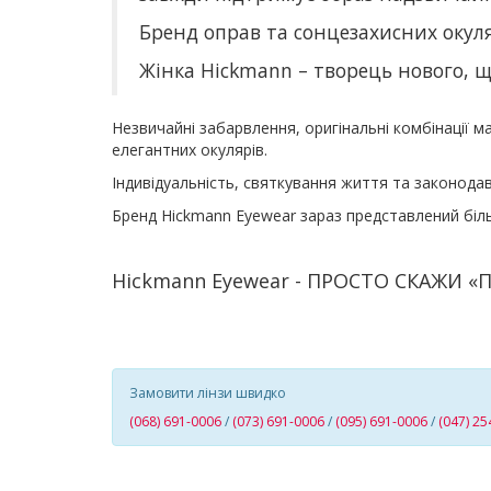
Бренд оправ та сонцезахисних окул
Жінка Hickmann – творець нового, 
Незвичайні забарвлення, оригінальні комбінації 
елегантних окулярів.
Індивідуальність, святкування життя та законода
Бренд Hickmann Eyewear зараз представлений біль
Hickmann Eyewear - ПРОСТО СКАЖИ «
Замовити лінзи швидко
(068) 691-0006
/
(073) 691-0006
/
(095) 691-0006
/
(047) 25