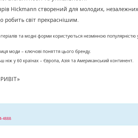
ярів Hickmann створений для молодих, незалежних 
що робить світ прекраснішим.
матеріалів та модні форми користуються незмінною популярністю
виця моди – ключові поняття цього бренду.
ш ніж у 60 країнах – Європа, Азія та Американський континент.
ПРИВІТ»
4-4888