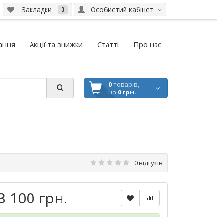
Закладки
Особистий кабінет
0
ання
Акції та знижки
Статті
Про нас
0
товарів,
на
0 грн.
0 відгуків
3 100 грн.