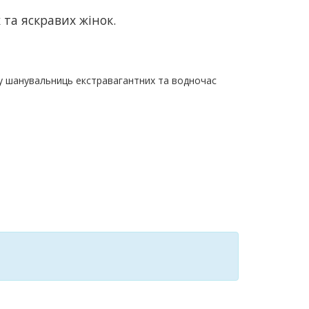
та яскравих жінок.
 у шанувальниць екстравагантних та водночас