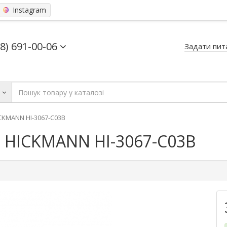
Instagram
68) 691-00-06
Задати пит
ь
CKMANN HI-3067-C03B
і HICKMANN HI-3067-C03B