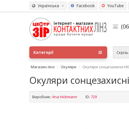
Українська
Facebook
YouTube
(0
Категорії
Скріз
Магазин лінз
Окуляри
Окуляри сонцезахисні HI
Окуляри сонцезахисн
Виробник:
Ana Hickmann
ID:
729