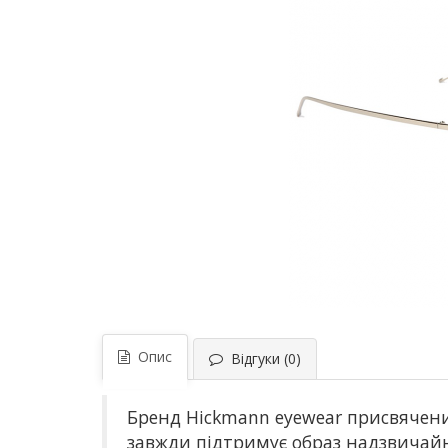
Опис
Відгуки (0)
Бренд Hickmann eyewear присвячени
завжди підтримує образ надзвичайно