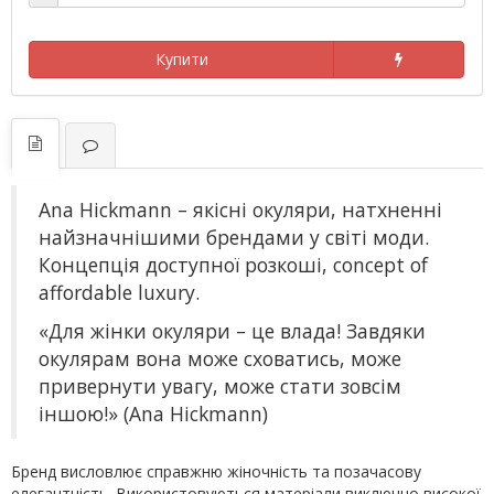
Купити
Ana Hickmann – якісні окуляри, натхненні
найзначнішими брендами у світі моди.
Концепція доступної розкоші, concept of
affordable luxury.
«Для жінки окуляри – це влада! Завдяки
окулярам вона може сховатись, може
привернути увагу, може стати зовсім
іншою!» (Ana Hickmann)
Бренд висловлює справжню жіночність та позачасову
елегантність. Використовуються матеріали виключно високої