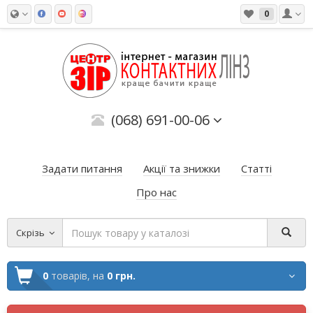
0
(068) 691-00-06
Задати питання
Акції та знижки
Статті
Про нас
Скрізь
0
товарів,
на
0 грн.