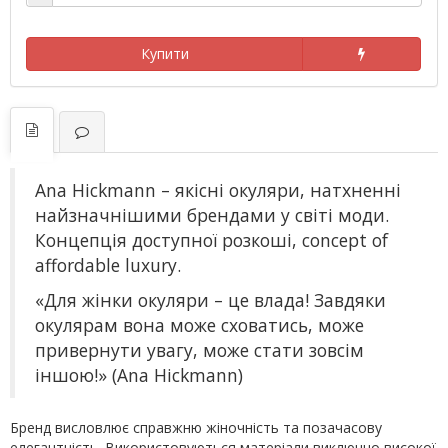
Купити
Ana Hickmann – якісні окуляри, натхненні
найзначнішими брендами у світі моди.
Концепція доступної розкоші, concept of
affordable luxury.
«Для жінки окуляри – це влада! Завдяки
окулярам вона може сховатись, може
привернути увагу, може стати зовсім
іншою!» (Ana Hickmann)
Бренд висловлює справжню жіночність та позачасову
елегантність. Використовуються матеріали виключно високої