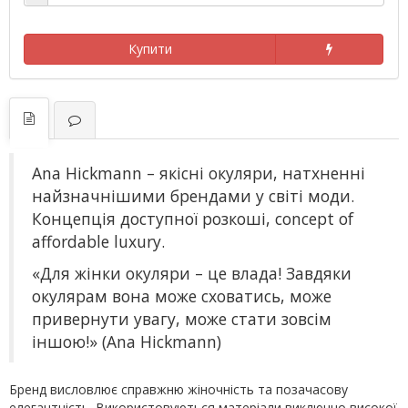
Купити
Ana Hickmann – якісні окуляри, натхненні
найзначнішими брендами у світі моди.
Концепція доступної розкоші, concept of
affordable luxury.
«Для жінки окуляри – це влада! Завдяки
окулярам вона може сховатись, може
привернути увагу, може стати зовсім
іншою!» (Ana Hickmann)
Бренд висловлює справжню жіночність та позачасову
елегантність. Використовуються матеріали виключно високої