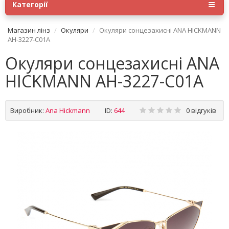
Категорії
Магазин лінз
Окуляри
Окуляри сонцезахисні ANA HICKMANN
AH-3227-C01A
Окуляри сонцезахисні ANA
HICKMANN AH-3227-C01A
Виробник:
Ana Hickmann
ID:
644
0 відгуків