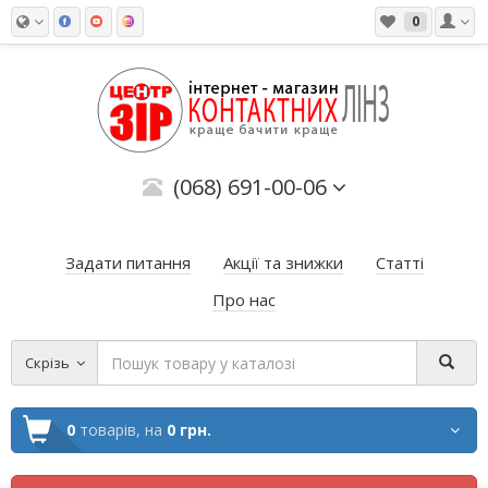
0
(068) 691-00-06
Задати питання
Акції та знижки
Статті
Про нас
Скрізь
0
товарів,
на
0 грн.