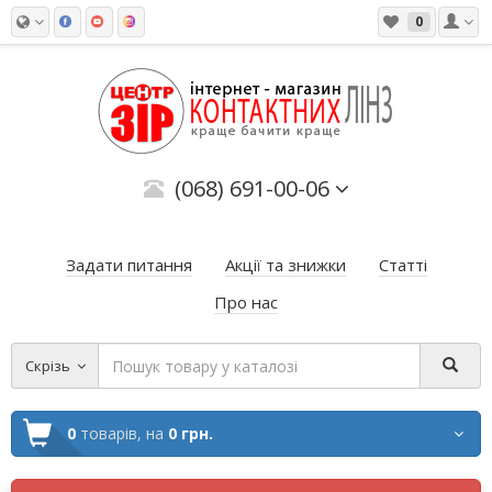
0
(068) 691-00-06
Задати питання
Акції та знижки
Статті
Про нас
Скрізь
0
товарів,
на
0 грн.