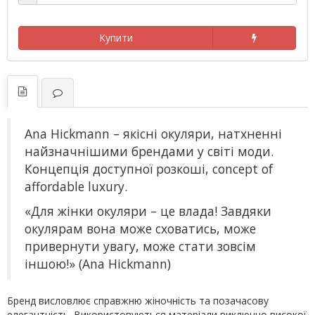
Купити
Ana Hickmann – якісні окуляри, натхненні
найзначнішими брендами у світі моди.
Концепція доступної розкоші, concept of
affordable luxury.
«Для жінки окуляри – це влада! Завдяки
окулярам вона може сховатись, може
привернути увагу, може стати зовсім
іншою!» (Ana Hickmann)
Бренд висловлює справжню жіночність та позачасову
елегантність. Використовуються матеріали виключно високої