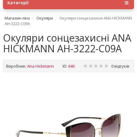
Категорії
Магазин лінз
Окуляри
Окуляри сонцезахисні ANA HICKMANN
AH-3222-C09A
Окуляри сонцезахисні ANA
HICKMANN AH-3222-C09A
Виробник:
Ana Hickmann
ID:
640
0 відгуків