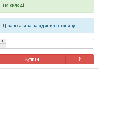
На складі
Ціна вказана за одиницю товару
+
−
Купити