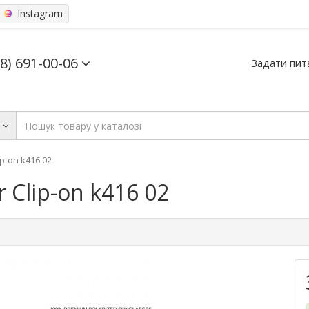
Instagram
68) 691-00-06
Задати пит
ь
p-on k416 02
 Clip-on k416 02