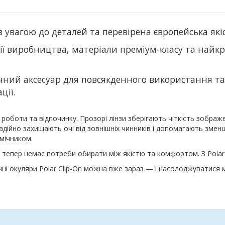
 з увагою до деталей та перевірена європейська які
ії виробництва, матеріали преміум-класу та найкр
чний аксесуар для повсякденного використання та 
ції.
я роботи та відпочинку. Прозорі лінзи зберігають чіткість зображ
адійно захищають очі від зовнішніх чинників і допомагають змен
омічником.
— тепер немає потреби обирати між якістю та комфортом. З Polar C
ичні окуляри Polar Clip-On можна вже зараз — і насолоджуватис