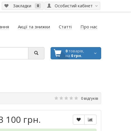
Закладки
Особистий кабінет
0
ання
Акції та знижки
Статті
Про нас
0
товарів,
на
0 грн.
0 відгуків
3 100 грн.