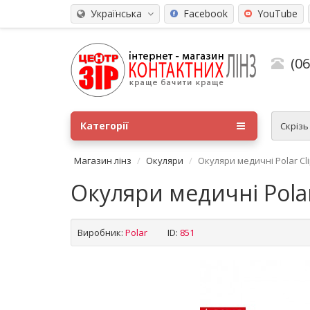
Українська
Facebook
YouTube
(0
Категорії
Скріз
Магазин лінз
Окуляри
Окуляри медичні Polar Cli
Окуляри медичні Polar
Виробник:
Polar
ID:
851