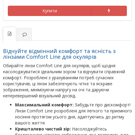
Купити
Відчуйте відмінний комфорт та ясність з
лінзами Comfort Line для окулярів
Обирайте лінзи Comfort Line для окулярів, щоб щодня
насолоджуватися ідеальним зором та відчувати справжній
комфорт. Розроблені з урахуванням потреб сучасних
користувачів, ці лінзи забезпечують чітке та яскраве
зображення, мінімізуючи напругу на очі та даруючи
неперевершений візуальний досвід.
Максимальний комфорт:
Забудьте про дискомфорт!
Лінзи Comfort Line розроблені для легкого та приємного
носіння протягом усього дня, адаптуючись до ритму
вашого життя.
Кришталево чистий зір:
Насолоджуйтесь
бездоганною чіткістю зображення, яка дозволить вам