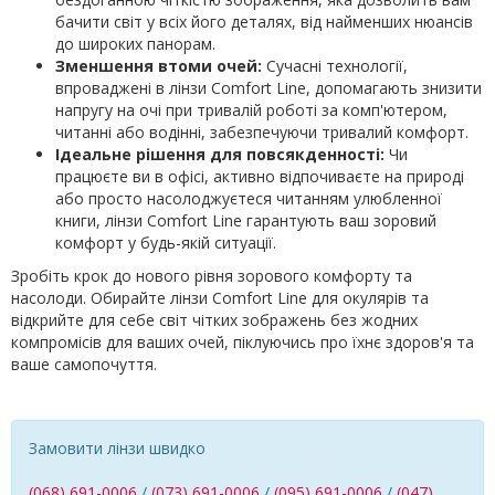
бачити світ у всіх його деталях, від найменших нюансів
до широких панорам.
Зменшення втоми очей:
Сучасні технології,
впроваджені в лінзи Comfort Line, допомагають знизити
напругу на очі при тривалій роботі за комп'ютером,
читанні або водінні, забезпечуючи тривалий комфорт.
Ідеальне рішення для повсякденності:
Чи
працюєте ви в офісі, активно відпочиваєте на природі
або просто насолоджуєтеся читанням улюбленної
книги, лінзи Comfort Line гарантують ваш зоровий
комфорт у будь-якій ситуації.
Зробіть крок до нового рівня зорового комфорту та
насолоди. Обирайте лінзи Comfort Line для окулярів та
відкрийте для себе світ чітких зображень без жодних
компромісів для ваших очей, піклуючись про їхнє здоров'я та
ваше самопочуття.
Замовити лінзи швидко
(068) 691-0006
/
(073) 691-0006
/
(095) 691-0006
/
(047)