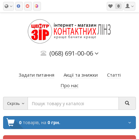
0
(068) 691-00-06
Задати питання
Акції та знижки
Статті
Про нас
Скрізь
0
товарів,
на
0 грн.