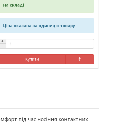
На складі
Ціна вказана за одиницю товару
+
−
Купити
скомфорт під час носіння контактних