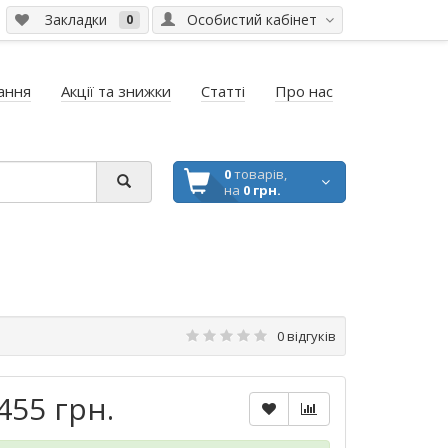
Закладки
Особистий кабінет
0
ання
Акції та знижки
Статті
Про нас
0
товарів,
на
0 грн.
0 відгуків
455 грн.