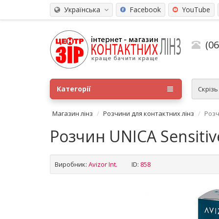
Українська
Facebook
YouTube
(0
Категорії
Скріз
Магазин лінз
Розчини для контактних лінз
Розч
Розчин UNICA Sensitive
Виробник:
Avizor Int.
ID:
858