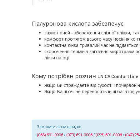
Гіалуронова кислота забезпечує:
захист очей - збереження слізної плівки, та
комфорт протягом всього часу носіння конта
контактна лінза тривалий час не піддається д
скорочення термінів загоєння мікротравм ро
лінзи на оці.
Кому потрібен розчин
UNICA Comfort Line
Якщо Ви страждаєте від сухості і почервонін
Якщо Ваші очі не переносять інші багатофун
Замовити лінзи швидко
(068) 691-0006
/
(073) 691-0006
/
(095) 691-0006
/
(047) 25