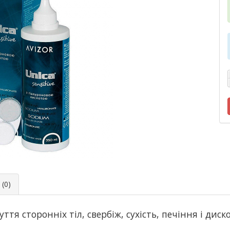
(0)
уття сторонніх тіл, свербіж, сухість, печіння і ди