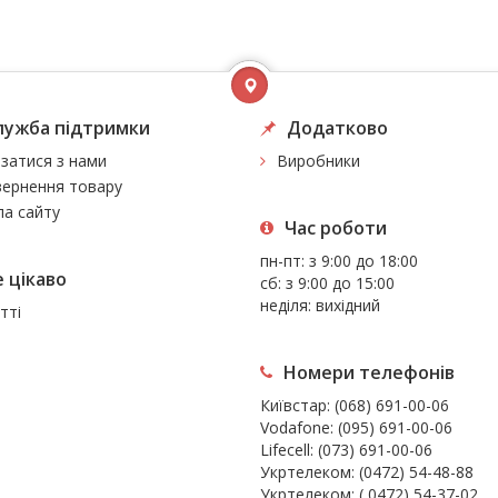
лужба підтримки
Додатково
язатися з нами
Виробники
ернення товару
а сайту
Час роботи
пн-пт: з 9:00 до 18:00
 цiкаво
сб: з 9:00 до 15:00
неділя: вихідний
тті
Номери телефонів
Київстар:
(068) 691-00-06
Vodafone:
(095) 691-00-06
Lifecell:
(073) 691-00-06
Укртелеком:
(0472) 54-48-88
Укртелеком:
( 0472) 54-37-02