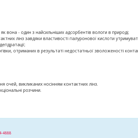
к як вона - один з найсильніших адсорбентів вологи в природі;
ктних лінз завдяки властивості гіалуронової кислоти утримуват
егідратації;
гівки, отриманих в результаті недостатньої зволоженості конта
ня очей, викликаних носінням контактних лінз.
кціональні розчини.
4-4888