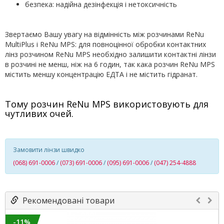
безпека: надійна дезінфекція і нетоксичність
Звертаємо Вашу увагу на відмінність між розчинами ReNu
MultiPlus і ReNu MPS: для повноцінної обробки контактних
лінз розчином ReNu MPS необхідно залишити контактні лінзи
в розчині не менш, ніж на 6 годин, так кака розчин ReNu MPS
містить меншу концентрацію ЕДТА і не містить гідранат.
Тому розчин ReNu MPS використовують для
чутливих очей.
Замовити лінзи швидко
(068) 691-0006
/
(073) 691-0006
/
(095) 691-0006
/
(047) 254-4888
Рекомендовані товари
-11%