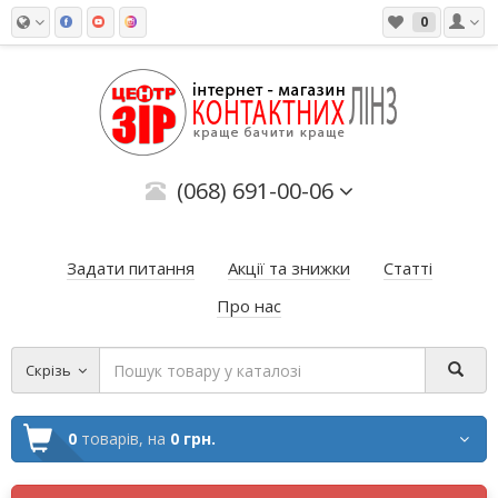
0
(068) 691-00-06
Задати питання
Акції та знижки
Статті
Про нас
Скрізь
0
товарів,
на
0 грн.