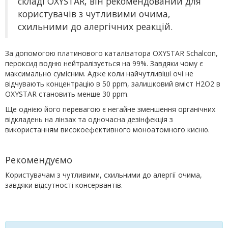
складі OXYSTAR, він рекомендований для
користувачів з чутливими очима,
схильними до алергічних реакцій.
За допомогою платинового каталізатора OXYSTAR Schalcon,
пероксид водню нейтралізується на 99%. Завдяки чому є
максимально сумісним. Адже коли найчутливіші очі не
відчувають концентрацію в 50 ppm, залишковий вміст H2O2 в
OXYSTAR становить менше 30 ppm.
Ще однією його перевагою є негайне зменшення органічних
відкладень на лінзах та одночасна дезінфекція з
використанням високоефективного моноатомного кисню.
Рекомендуємо
Користувачам з чутливими, схильними до алергії очима,
завдяки відсутності консервантів.