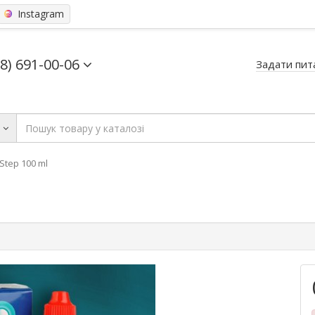
Instagram
68) 691-00-06
Задати пит
ь
Step 100 ml