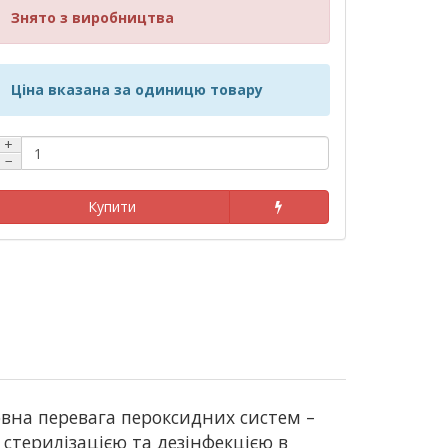
Знято з виробництва
Ціна вказана за одиницю товару
+
−
Купити
ловна перевага пероксидних систем –
ж стерилізацією та дезінфекцією в