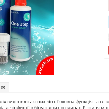
(0)
всіх видів контактних лінз. Головна функція та го
від дезінфекції в бігуанідних розчинах. Різниця мі