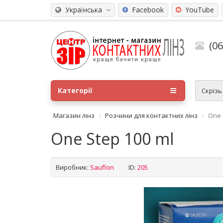
Українська
Facebook
YouTube
(0
Категорії
Скріз
Магазин лінз
Розчини для контактних лінз
One 
One Step 100 ml
Виробник:
Sauflon
ID:
205