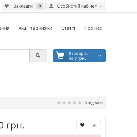
Закладки
Особистий кабінет
0
ання
Акції та знижки
Статті
Про нас
0
товарів,
на
0 грн.
0 відгуків
0 грн.