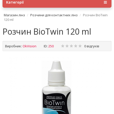
Категорії
Магазин лінз
Розчини для контактних лінз
Pозчин BioTwin
120 ml
Pозчин BioTwin 120 ml
Виробник:
OkVision
ID:
250
0 відгуків