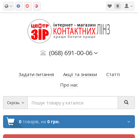
0
(068) 691-00-06
Задати питання
Акції та знижки
Статті
Про нас
Скрізь
0
товарів,
на
0 грн.