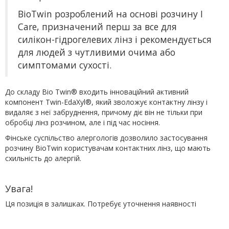
BioTwin розроблений на основі розчину I
Care, призначений перш за все для
силікон-гідрогелевих лінз і рекомендується
для людей з чутливими очима або
симптомами сухості.
До складу Bio Twin® входить інноваційний активний
компонент Twin-EdaXyl®, який зволожує контактну лінзу і
видаляє з неї забруднення, причому діє він не тільки при
обробці лінз розчином, але і під час носіння.
Фінське суспільство алергологів дозволило застосування
розчину BioTwin користувачам контактних лінз, що мають
схильність до алергій.
Увага!
Ця позиція в залишках. Потребує уточнення наявності