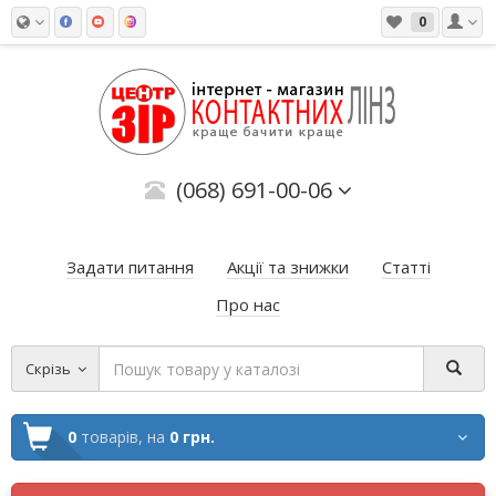
0
(068) 691-00-06
Задати питання
Акції та знижки
Статті
Про нас
Скрізь
0
товарів,
на
0 грн.