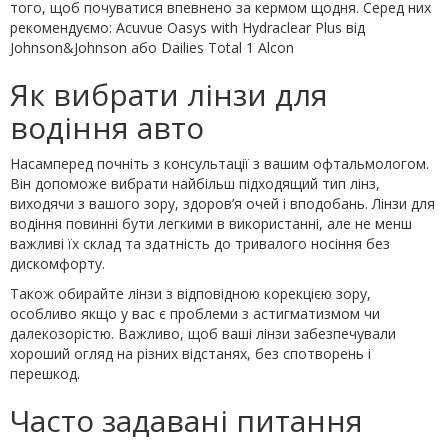
того, щоб почуватися впевнено за кермом щодня. Серед них
рекомендуємо: Acuvue Oasys with Hydraclear Plus від
Johnson&Johnson або Dailies Total 1 Alcon
Як вибрати лінзи для
водіння авто
Насамперед почніть з консультації з вашим офтальмологом.
Він допоможе вибрати найбільш підходящий тип лінз,
виходячи з вашого зору, здоров’я очей і вподобань. Лінзи для
водіння повинні бути легкими в використанні, але не менш
важливі їх склад та здатність до тривалого носіння без
дискомфорту.
Також обирайте лінзи з відповідною корекцією зору,
особливо якщо у вас є проблеми з астигматизмом чи
далекозорістю. Важливо, щоб ваші лінзи забезпечували
хороший огляд на різних відстанях, без спотворень і
перешкод.
Часто задавані питання