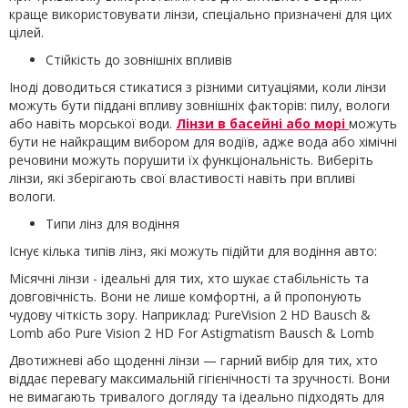
краще використовувати лінзи, спеціально призначені для цих
цілей.
Стійкість до зовнішніх впливів
Іноді доводиться стикатися з різними ситуаціями, коли лінзи
можуть бути піддані впливу зовнішніх факторів: пилу, вологи
або навіть морської води.
Лінзи в басейні або морі
можуть
бути не найкращим вибором для водіїв, адже вода або хімічні
речовини можуть порушити їх функціональність. Виберіть
лінзи, які зберігають свої властивості навіть при впливі
вологи.
Типи лінз для водіння
Існує кілька типів лінз, які можуть підійти для водіння авто:
Місячні лінзи - ідеальні для тих, хто шукає стабільність та
довговічність. Вони не лише комфортні, а й пропонують
чудову чіткість зору. Наприклад: PureVision 2 HD Bausch &
Lomb або Pure Vision 2 HD For Astigmatism Bausch & Lomb
Двотижневі або щоденні лінзи — гарний вибір для тих, хто
віддає перевагу максимальній гігієнічності та зручності. Вони
не вимагають тривалого догляду та ідеально підходять для