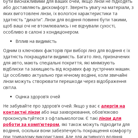
бути виснажливими для ваших очей, якщо лінзи не підходять
або доставляють дискомфорт. Зверніть увагу на матеріали, з
яких виготовлені лінзи, їх вологісні характеристики та
здатність "дихати". Лінзи для водіння повинні бути такими,
щоб ваші очі не втомлювались і не відчували сухості,
особливо в салоні з кондиціонером.
Вплив на видимість
Одним із ключових факторів при виборі лінз для водіння є їх
здатність покращувати видимість. Багато лінз, призначених
для авто, мають спеціальні покриття, які мінімізують
відблиски та захищають від яскравих фар зустрічних машин.
Це особливо актуально при нічному водінні, коли звичайні
лінзи можуть створювати перешкоди через відображення
світла.
Оцінка здоров’я очей
Не забувайте про здоров’я очей. Якщо у вас є
алергія на
контактні лінзи
або інші захворювання, обов’язково
проконсультуйтеся з офтальмологом. Є такі
лінзи для
роботи за комп’ютером
, які також можуть підходити для
водіння, оскільки вони забезпечують покращення комфорту
при тривалому використанні. Але для активного водіння