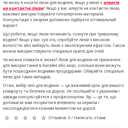
Чи можу я носити лінзи для водіння, якщо у мене є
алергія
на контактні лінзи
? Якщо у вас алергія на контактні лінзи,
важливо використовувати гіпоалергенні матеріали.
Консультація з лікарем допоможе підібрати оптимальний
варіант.
Що робити, якщо лінзи починають сохнути при тривалому
водінні? Якщо у вас сухі очі, спробуйте лінзи з високою
вологістю або виберіть лінзи з зволожуючим ефектом. Також
можна використовувати спеціальні краплі для очей.
Чи можна плавати в лінзах? Лінзи для водіння не призначені
для використання в басейні або морі, оскільки вони можуть
бути пошкоджені водними процедурами. Обирайте спеціальні
лінзи для таких випадків.
Отже, вибір лінз для водіння — це важливий крок для вашого
комфорту та безпеки на дорозі. Не поспішайте з рішенням і
завжди консультуйтеся з професіоналом. Зір — це те, що
допомагає вам почуватися впевнено за кермом і
насолоджуватися кожним моментом на дорозі.
Отзывов: 0
/
Написать отзыв