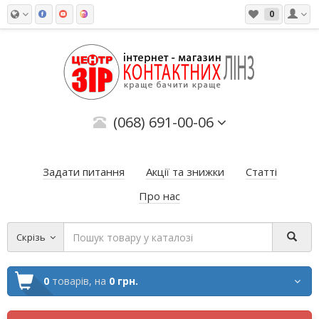
0
(068) 691-00-06
Задати питання
Акції та знижки
Статті
Про нас
Скрізь
0
товарів,
на
0 грн.