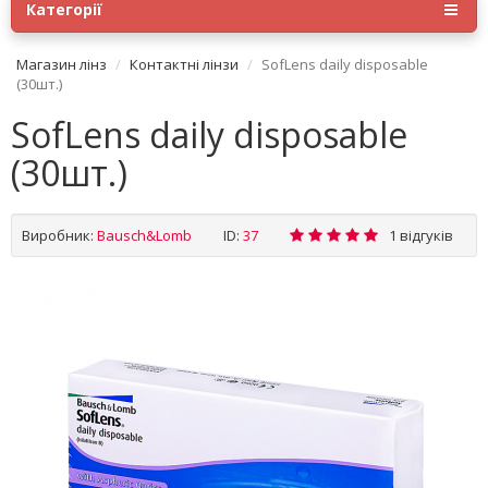
Категорії
Магазин лінз
Контактні лінзи
SofLens daily disposable
(30шт.)
SofLens daily disposable
(30шт.)
Виробник:
Bausch&Lomb
ID:
37
1 відгуків