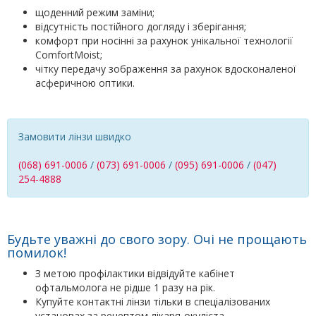
щоденний режим заміни;
відсутність постійного догляду і зберігання;
комфорт при носінні за рахунок унікальної технології
ComfortMoist;
чітку передачу зображення за рахунок вдосконаленої
асферичною оптики.
Замовити лінзи швидко
(068) 691-0006
/
(073) 691-0006
/
(095) 691-0006
/
(047)
254-4888
Будьте уважні до свого зору. Очі не прощають
помилок!
З метою профілактики відвідуйте кабінет
офтальмолога не рідше 1 разу на рік.
Купуйте контактні лінзи тільки в спеціалізованих
установах за рецептом лікаря-окуліста.