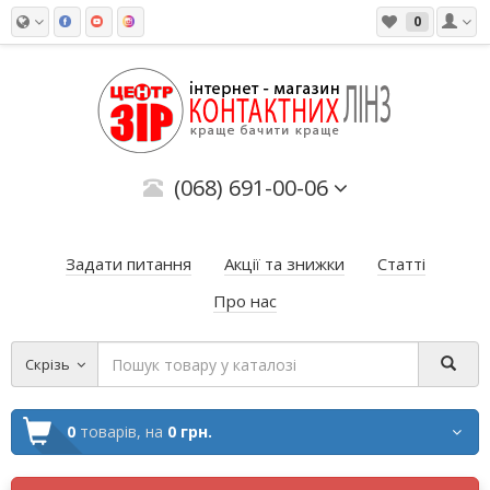
0
(068) 691-00-06
Задати питання
Акції та знижки
Статті
Про нас
Скрізь
0
товарів,
на
0 грн.