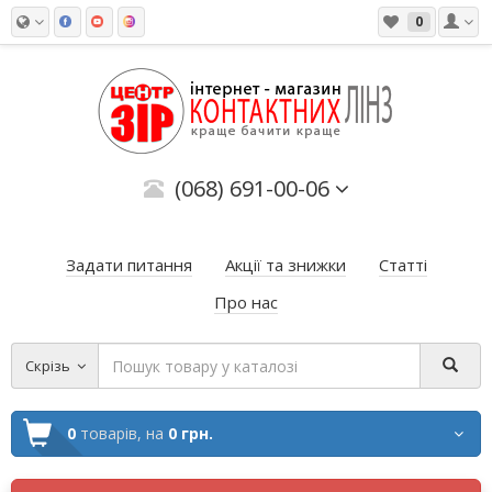
0
(068) 691-00-06
Задати питання
Акції та знижки
Статті
Про нас
Скрізь
0
товарів,
на
0 грн.