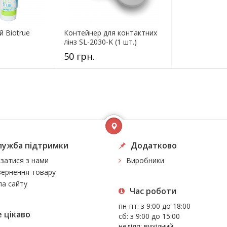
й Biotrue
Контейнер для контактних
лінз SL-2030-K (1 шт.)
50 грн.
лужба підтримки
Додатково
язатися з нами
Виробники
ернення товару
а сайту
Час роботи
пн-пт: з 9:00 до 18:00
 цiкаво
сб: з 9:00 до 15:00
неділя: вихідний