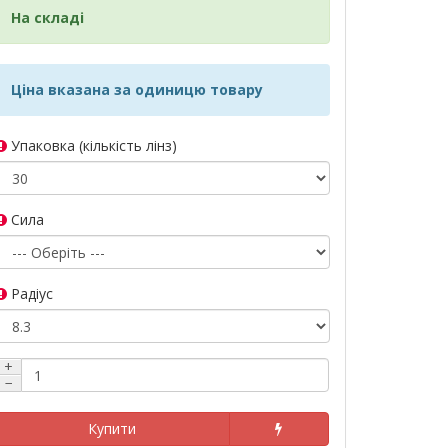
На складі
Ціна вказана за одиницю товару
Упаковка (кількість лінз)
Сила
Радіус
+
−
Купити