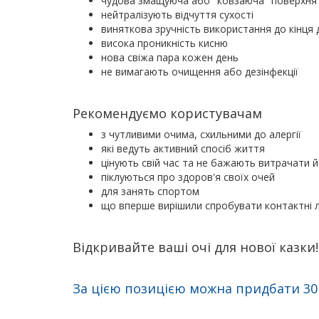
чудова змащуюча або "ковзаюча" поверхня
нейтралізують відчуття сухості
виняткова зручність використання до кінця 
висока проникність кисню
нова свіжа пара кожен день
не вимагають очищення або дезінфекції
Рекомендуємо користувачам
з чутливими очима, схильними до алергії
які ведуть активний спосіб життя
цінують свій час та не бажають витрачати 
піклуються про здоров'я своїх очей
для занять спортом
що вперше вирішили спробувати контактні л
Відкривайте ваші очі для нової казки!
За цією позицією можна придбати 30 л