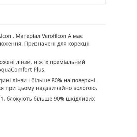
Alcon
. Матеріал Verofilcon A має
оложення. Призначені для корекції
ложені лінзи, ніж їх преміальний
AquaComfort Plus.
ині лінзи і більше 80% на поверхні.
ься при цьому надзвичайно вологою.
у 1, блокують більше 90% шкідливих