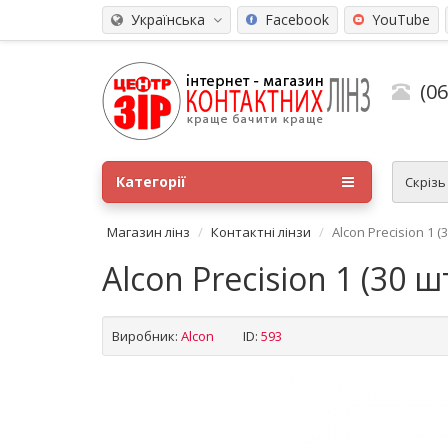
Українська
Facebook
YouTube
(0
Категорії
Скріз
Магазин лінз
Контактні лінзи
Alcon Precision 1 (3
Alcon Precision 1 (30 шт
Виробник:
Alсon
ID:
593