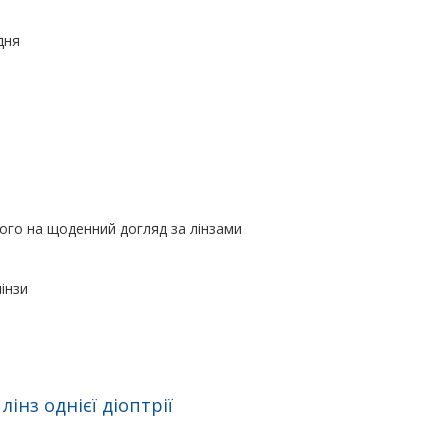
дня
його на щоденний догляд за лінзами
інзи
інз однієї діоптрії