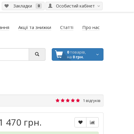
Закладки
Особистий кабінет
0
ання
Акції та знижки
Статті
Про нас
0
товарів,
на
0 грн.
1 відгуків
1 470 грн.