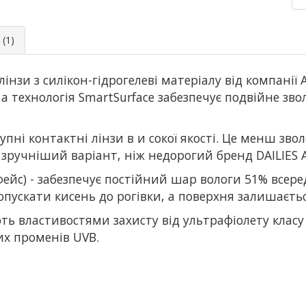
(1)
 лінзи з силікон-гідрогелеві матеріалу від компанії
 а технологія SmartSurface забезпечує подвійне зв
упні контактні лінзи в
и
сокої якості. Це менш зво
 зручніший варіант, ніж недорогий бренд DAILIES 
фейс) - забезпечує постійний
шар вологи 51% всеред
ропускати кисень до рогівки, а поверхня залишаєт
ють властивостями захисту від ультрафіолету клас
их променів UVB.