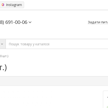
Instagram
68) 691-00-06
Задати пит
ь
0 шт.)
.)