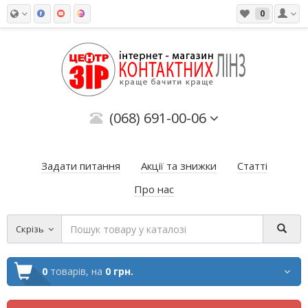
0
(068) 691-00-06
Задати питання
Акції та знижки
Статті
Про нас
Скрізь
0
товарів,
на
0 грн.