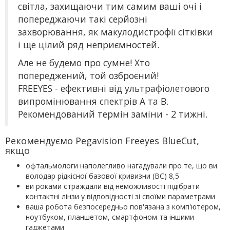
світла, захищаючи тим самим ваші очі і
попереджаючи такі серйозні
захворювання, як макулодистрофії сітківки
і ще цілий ряд неприємностей.
Але не будемо про сумне! Хто
попереджений, той озброєний!
FREEYES - ефективні від ультрафіолетового
випромінювання спектрів А та В.
Рекомендований термін заміни - 2 тижні.
Рекомендуємо Pegavision Freeyes BlueCut,
якщо
офтальмологи наполегливо нагадували про те, що ви
володар рідкісної базової кривизни (ВС) 8,5
ви роками страждали від неможливості підібрати
контактні лінзи у відповідності зі своїми параметрами
ваша робота безпосередньо пов'язана з комп'ютером,
ноутбуком, планшетом, смартфоном та іншими
гаджетами