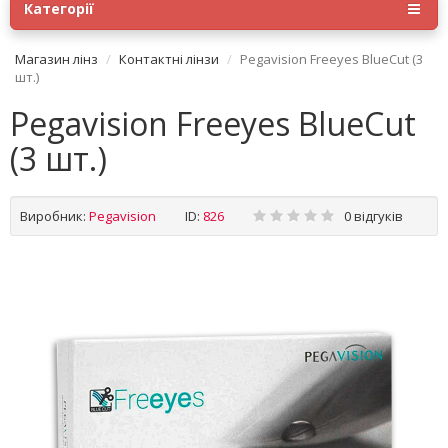
Категорії
Магазин лінз
Контактні лінзи
Pegavision Freeyes BlueCut (3
шт.)
Pegavision Freeyes BlueCut
(3 шт.)
Виробник:
Pegavision
ID:
826
0 відгуків