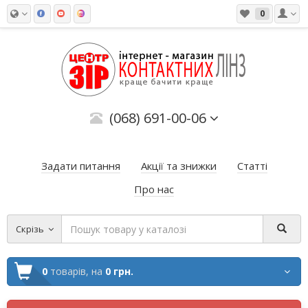
0
(068) 691-00-06
Задати питання
Акції та знижки
Статті
Про нас
Скрізь
0
товарів,
на
0 грн.