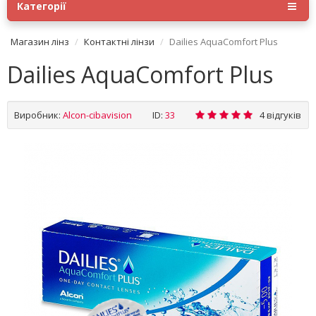
Категорії
Магазин лінз
Контактні лінзи
Dailies AquaComfort Plus
Dailies AquaComfort Plus
Виробник:
Alcon-cibavision
ID:
33
4 відгуків