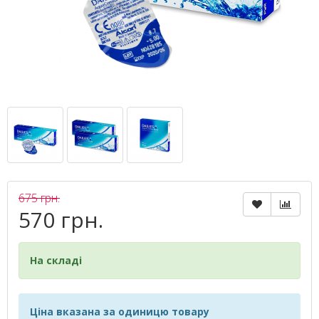
675 грн.
570 грн.
На складі
Ціна вказана за одиницю товару