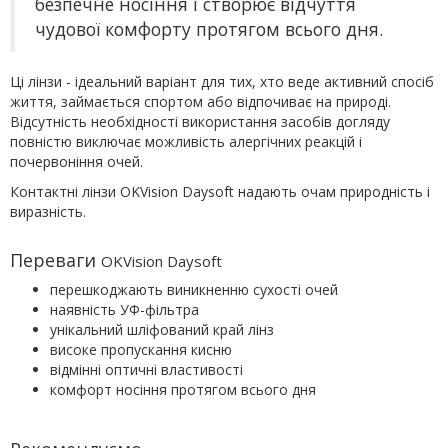
безпечне носіння і створює відчуття
чудової комфорту протягом всього дня.
Ці лінзи - ідеальний варіант для тих, хто веде активний спосіб
життя, займається спортом або відпочиває на природі.
Відсутність необхідності використання засобів догляду
повністю виключає можливість алергічних реакцій і
почервоніння очей.
Контактні лінзи OKVision Daysoft надають очам природність і
виразність.
Переваги
OKVision Daysoft
перешкоджають виникненню сухості очей
наявність УФ-фільтра
унікальний шліфований край лінз
високе пропускання кисню
відмінні оптичні властивості
комфорт носіння протягом всього дня