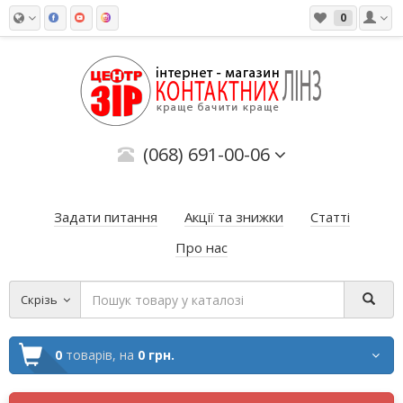
0
(068) 691-00-06
Задати питання
Акції та знижки
Статті
Про нас
Скрізь
0
товарів,
на
0 грн.