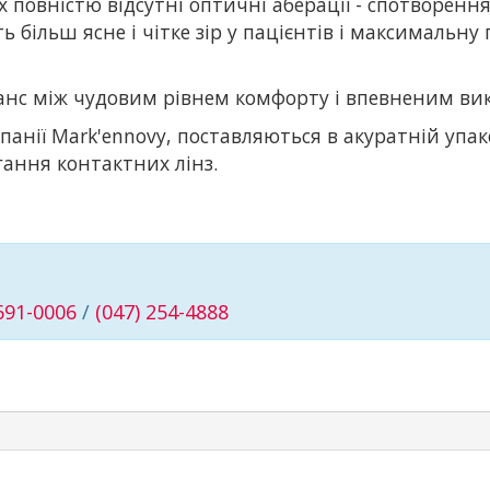
повністю відсутні оптичні аберації - спотворення
ть більш ясне і чітке зір у пацієнтів і максимальн
анс між чудовим рівнем комфорту і впевненим ви
омпанії Мark'ennovy, поставляються в акуратній уп
гання контактних лінз.
 691-0006
/
(047) 254-4888