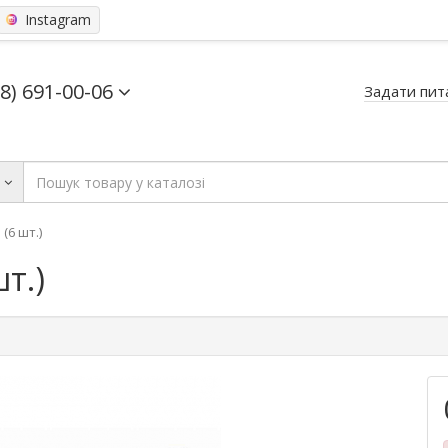
Instagram
68) 691-00-06
Задати пит
ь
(6 шт.)
т.)