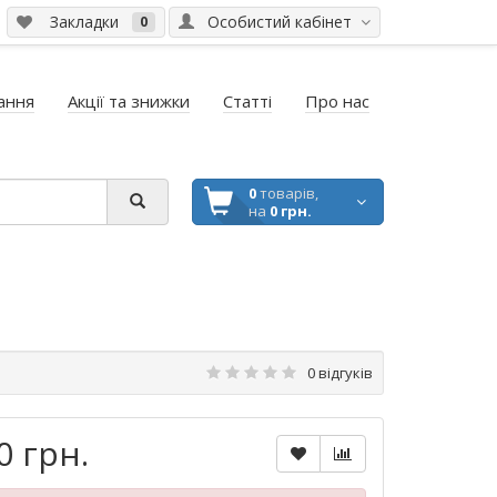
Закладки
Особистий кабінет
0
ання
Акції та знижки
Статті
Про нас
0
товарів,
на
0 грн.
0 відгуків
0 грн.