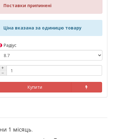
Поставки припинені
Ціна вказана за одиницю товару
Радіус
+
−
Купити
ни 1 місяць.