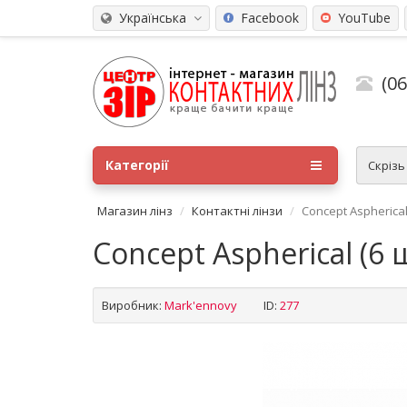
Українська
Facebook
YouTube
(0
Категорії
Скріз
Магазин лінз
Контактні лінзи
Concept Aspherical 
Concept Aspherical (6 ш
Виробник:
Mark'ennovy
ID:
277