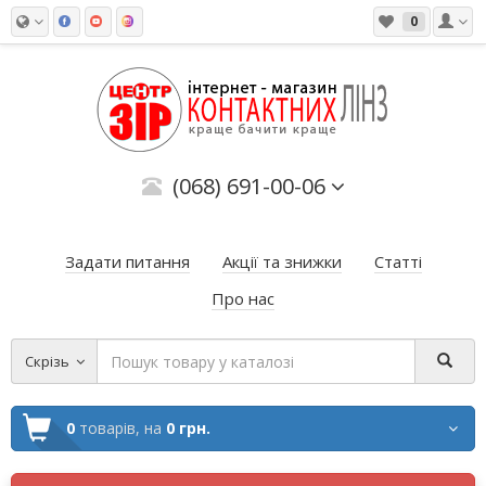
0
(068) 691-00-06
Задати питання
Акції та знижки
Статті
Про нас
Скрізь
0
товарів,
на
0 грн.