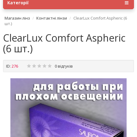
Категорії
Магазин лінз
Контактні лінзи
ClearLux Comfort Aspheric (6
шт.)
ClearLux Comfort Aspheric
(6 шт.)
ID:
276
0 відгуків