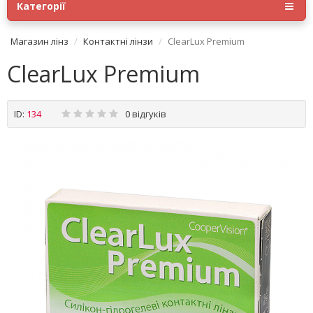
Категорії
Магазин лінз
Контактні лінзи
ClearLux Premium
ClearLux Premium
ID:
134
0 відгуків