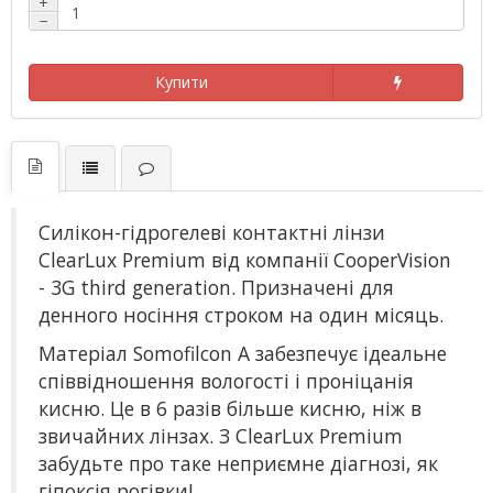
+
−
Купити
Силікон-гідрогелеві контактні лінзи
ClearLux
Premium
від компанії
CooperVision
- 3G third generation. Призначені для
денного носіння строком на один місяць.
Матеріал Somofilcon A забезпечує ідеальне
співвідношення вологості і проніцанія
кисню. Це в 6 разів більше кисню, ніж в
звичайних лінзах. З ClearLux Premium
забудьте про таке неприємне діагнозі, як
гіпоксія рогівки!