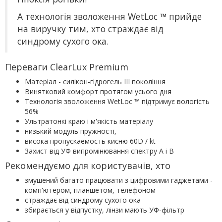
А технологія зволоження WetLoc ™ прийде
на виручку тим, хто страждає від
синдрому сухого ока.
Переваги
ClearLux
Premium
Матеріал - силікон-гідрогель
III
покоління
Винятковий комфорт протягом усього дня
Технологія зволоження WetLoc ™ підтримує вологість
56%
Ультратонкі краю і м'якість матеріалу
низький модуль пружності,
висока пропускаемость кисню 60D / kt
Захист від УФ випромінювання спектру А і В
Рекомендуємо для користувачів, хто
змушений багато працювати з цифровими гаджетами -
комп'ютером, планшетом, телефоном
страждає від синдрому сухого ока
збирається у відпустку, лінзи мають УФ-фільтр