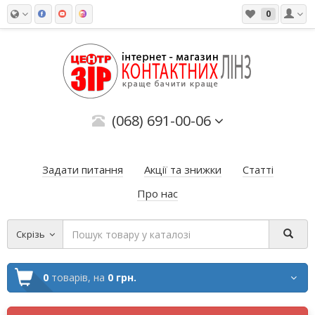
0
(068) 691-00-06
Задати питання
Акції та знижки
Статті
Про нас
Скрізь
0
товарів,
на
0 грн.