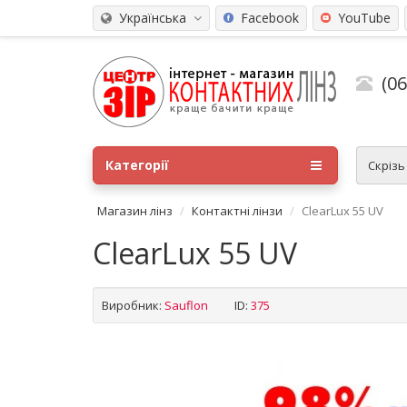
Українська
Facebook
YouTube
(0
Категорії
Скріз
Магазин лінз
Контактні лінзи
ClearLux 55 UV
ClearLux 55 UV
Виробник:
Sauflon
ID:
375