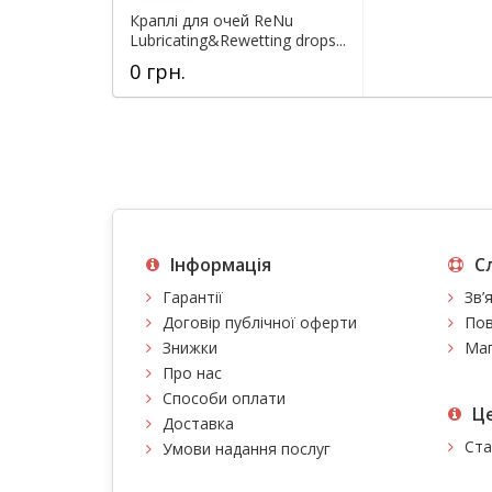
Краплі для очей ReNu
Lubricating&Rewetting drops...
0 грн.
Інформація
С
Гарантії
Зв’
Договір публічної оферти
Пов
Знижки
Мап
Про нас
Способи оплати
Це
Доставка
Ста
Умови надання послуг