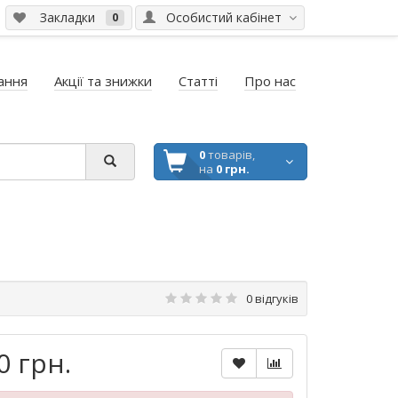
Закладки
Особистий кабінет
0
ання
Акції та знижки
Статті
Про нас
0
товарів,
на
0 грн.
0 відгуків
0 грн.