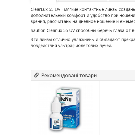
ClearLux 55 UV - мягкие контактные линзы созда
дополнительный комфорт и удобство при ношении
зрения, рассчитаны на дневное ношение и ежеме
Sauflon Clearlux 55 UV способны беречь глаза 
Эти линзы отлично увлажнены и обладают прекра
воздействия ультрафиолетовых лучей.
Рекомендовані товари