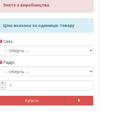
Знято з виробництва
Ціна вказана за одиницю товару
Сила
Радіус
+
−
Купити