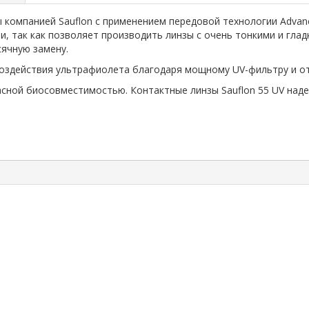
ны компанией Sauflon с применением передовой технологии Advan
, так как позволяет производить линзы с очень тонкими и глад
сячную замену.
от воздействия ультрафиолета благодаря мощному UV-фильтру и
сной биосовместимостью. Контактные линзы Sauflon 55 UV над