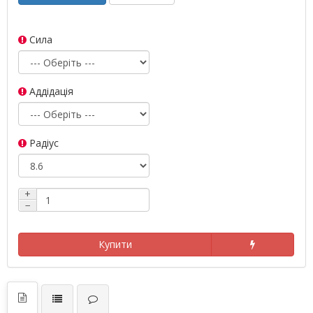
Сила
Аддідація
Радіус
+
−
Купити