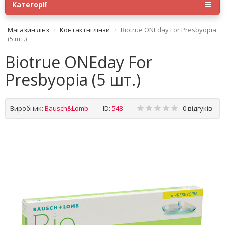
Категорії
Магазин лінз
Контактні лінзи
Biotrue ONEday For Presbyopia
(5 шт.)
Biotrue ONEday For
Presbyopia (5 шт.)
Виробник:
Bausch&Lomb
ID:
548
0 відгуків