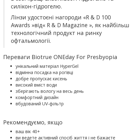
силікон-гідрогелю.
Лінзи удостоєні нагороди «R & D 100
Awards »від« R & D Magazine », як найбільш
технологічний продукт на ринку
офтальмології.
Переваги Biotrue ONEday For Presbyopia
унікальний матеріал HyperGel
відмінна посадка на рогівці
добре пропускає кисень
високий вміст води
зберігають вологу на весь день
комфортний дизайн
вбудований UV-фільтр
Рекомендуємо, якщо
ваш вік 40+
ви ведете активний спосіб життя і не бажаєте