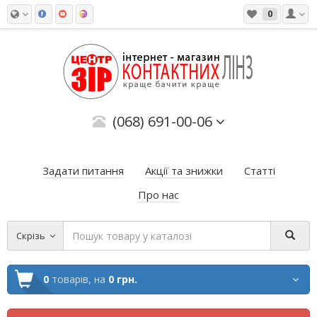
0
(068) 691-00-06
Задати питання
Акції та знижки
Статті
Про нас
Скрізь
0
товарів,
на
0 грн.