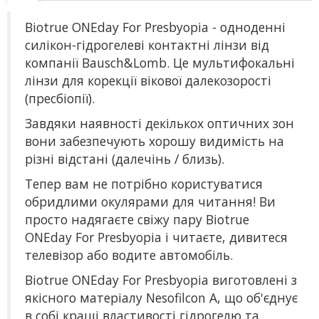
Biotrue ONEday For Presbyopia - одноденні
силікон-гідрогелеві контактні лінзи від
компанії Bausch&Lomb. Це мультифокальні
лінзи для корекції вікової далекозорості
(пресбіопії).
Завдяки наявності декількох оптичних зон
вони забезпечують хорошу видимість на
різні відстані (далечінь / близь).
Тепер вам не потрібно користуватися
обридлими окулярами для читання! Ви
просто надягаєте свіжу пару Biotrue
ONEday For Presbyopia і читаєте, дивитеся
телевізор або водите автомобіль.
Biotrue ONEday For Presbyopia виготовлені з
якісного матеріалу Nesofilcon A, що об'єднує
в собі кращі властивості гідрогелю та