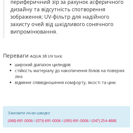
периферичний зір за рахунок асферичного
дизайну та відсутність спотворення
зображення; UV-фільтр для надійного
захисту очей від шкідливого сонячного
випромінювання.
Переваги
AQUA
38
UV
toric
широкий діапазон циліндрів
с
тійкість матеріалу до накопичення білків на поверхні
лінз
відмінне співвідношення комфорту, якості та ціни.
Замовити лінзи швидко
(068) 691-0006
/
(073) 691-0006
/
(095) 691-0006
/
(047) 254-4888