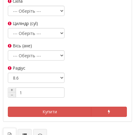
Сила
Циліндр (cyl)
Вісь (axe)
Радіус
+
−
Купити