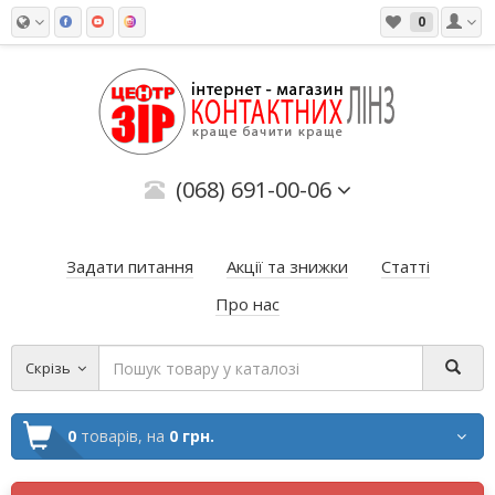
0
(068) 691-00-06
Задати питання
Акції та знижки
Статті
Про нас
Скрізь
0
товарів,
на
0 грн.