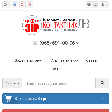
0
(068) 691-00-06
Задати питання
Акції та знижки
Статті
Про нас
Скрізь
0
товарів,
на
0 грн.