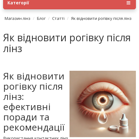
Категорії
Магазин лінз
Блог
Статті
Як відновити рогівку після лінз
Як відновити рогівку після
лінз
Як відновити
рогівку після
лінз:
ефективні
поради та
рекомендації
Використання контактних лінз