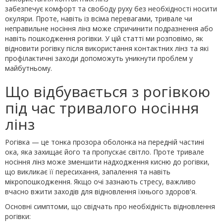
забезпечує комфорт та свободу руху без необхідності носити
окуляри. Проте, навіть із всіма перевагами, тривале чи
неправильне носіння лінз може спричинити подразнення або
навіть пошкодження рогівки. У цій статті ми розповімо, як
відновити рогівку після використання контактних лінз та які
профілактичні заходи допоможуть уникнути проблем у
майбутньому.
Що відбувається з рогівкою
під час тривалого носіння
лінз
Рогівка — це тонка прозора оболонка на передній частині
ока, яка захищає його та пропускає світло. Проте тривале
носіння лінз може зменшити надходження кисню до рогівки,
що викликає її пересихання, запалення та навіть
мікропошкодження. Якщо очі зазнають стресу, важливо
вчасно вжити заходів для відновлення їхнього здоров'я.
Основні симптоми, що свідчать про необхідність відновлення
рогівки: