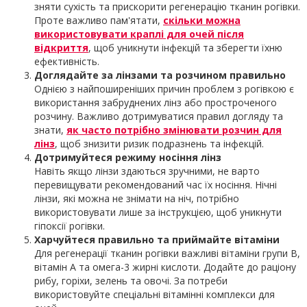
зняти сухість та прискорити регенерацію тканин рогівки.
Проте важливо пам'ятати,
скільки можна
використовувати краплі для очей після
відкриття
, щоб уникнути інфекцій та зберегти їхню
ефективність.
Доглядайте за лінзами та розчином правильно
Однією з найпоширеніших причин проблем з рогівкою є
використання забруднених лінз або простроченого
розчину. Важливо дотримуватися правил догляду та
знати,
як часто потрібно змінювати розчин для
лінз
, щоб знизити ризик подразнень та інфекцій.
Дотримуйтеся режиму носіння лінз
Навіть якщо лінзи здаються зручними, не варто
перевищувати рекомендований час їх носіння. Нічні
лінзи, які можна не знімати на ніч, потрібно
використовувати лише за інструкцією, щоб уникнути
гіпоксії рогівки.
Харчуйтеся правильно та приймайте вітаміни
Для регенерації тканин рогівки важливі вітаміни групи В,
вітамін А та омега-3 жирні кислоти. Додайте до раціону
рибу, горіхи, зелень та овочі. За потреби
використовуйте спеціальні вітамінні комплекси для