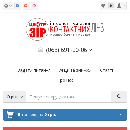
0
(068) 691-00-06
Задати питання
Акції та знижки
Статті
Про нас
Скрізь
0
товарів,
на
0 грн.