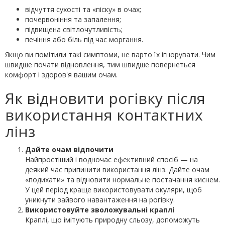
відчуття сухості та «піску» в очах;
почервоніння та запалення;
підвищена світлочутливість;
печіння або біль під час моргання.
Якщо ви помітили такі симптоми, не варто їх ігнорувати. Чим
швидше почати відновлення, тим швидше повернеться
комфорт і здоров'я вашим очам.
Як відновити рогівку після
використання контактних
лінз
Дайте очам відпочити
Найпростіший і водночас ефективний спосіб — на
деякий час припинити використання лінз. Дайте очам
«подихати» та відновити нормальне постачання киснем.
У цей період краще використовувати окуляри, щоб
уникнути зайвого навантаження на рогівку.
Використовуйте зволожувальні краплі
Краплі, що імітують природну сльозу, допоможуть