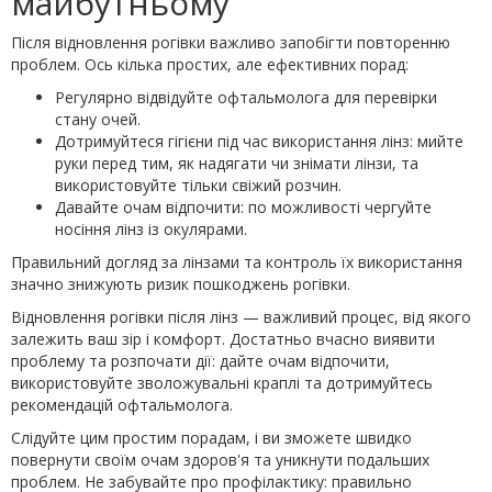
майбутньому
Після відновлення рогівки важливо запобігти повторенню
проблем. Ось кілька простих, але ефективних порад:
Регулярно відвідуйте офтальмолога для перевірки
стану очей.
Дотримуйтеся гігієни під час використання лінз: мийте
руки перед тим, як надягати чи знімати лінзи, та
використовуйте тільки свіжий розчин.
Давайте очам відпочити: по можливості чергуйте
носіння лінз із окулярами.
Правильний догляд за лінзами та контроль їх використання
значно знижують ризик пошкоджень рогівки.
Відновлення рогівки після лінз — важливий процес, від якого
залежить ваш зір і комфорт. Достатньо вчасно виявити
проблему та розпочати дії: дайте очам відпочити,
використовуйте зволожувальні краплі та дотримуйтесь
рекомендацій офтальмолога.
Слідуйте цим простим порадам, і ви зможете швидко
повернути своїм очам здоров'я та уникнути подальших
проблем. Не забувайте про профілактику: правильно