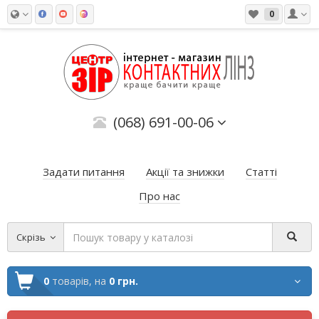
0
(068) 691-00-06
Задати питання
Акції та знижки
Статті
Про нас
Скрізь
0
товарів,
на
0 грн.