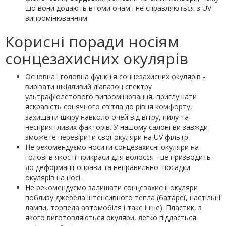
що вони додають втоми очам і не справляються з UV
випромінюванням.
Корисні поради носіям
сонцезахисних окулярів
Основна і головна функція сонцезахисних окулярів -
вирізати шкідливий діапазон спектру
ультрафіолетового випромінювання, приглушати
яскравість сонячного світла до рівня комфорту,
захищати шкіру навколо очей від вітру, пилу та
несприятливих факторів. У нашому салоні ви завжди
зможете перевірити свої окуляри на UV фільтр.
Не рекомендуємо носити сонцезахисні окуляри на
голові в якості прикраси для волосся - це призводить
до деформації оправи та неправильної посадки
окулярів на носі.
Не рекомендуємо залишати сонцезахисні окуляри
поблизу джерела інтенсивного тепла (батареї, настільні
лампи, торпеда автомобіля і таке інше). Пластик, з
якого виготовляються окуляри, легко піддається