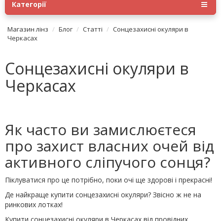
Категорії
Магазин лінз
Блог
Статті
Сонцезахисні окуляри в
Черкасах
Сонцезахисні окуляри в
Черкасах
Як часто ви замислюєтеся
про захист власних очей від
активного сліпучого сонця?
Піклуватися про це потрібно, поки очі ще здорові і прекрасні!
Де найкраще купити сонцезахисні окуляри? Звісно ж не на
ринкових лотках!
Купити сонцезахисні окуляри в Черкасах від провідних