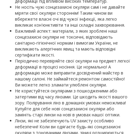
деформації під впливом високих температур.
Не носіть чужі сонцезахисні окуляри самі і не давайте
міряти свої окуляри стороннім! Таким чином ви
вбережете власні очі від чужої інфекції, яка легко
викликає кон'юнктивіти та інші складні захворювання.
Важливий аспект: матеріали, з яких зроблені наші
сонцезахисні окуляри не токсичні, відповідають
санітарно-гігієнічної нормам і вимогам України, не
викликають алергічних явищ та мають відповідні
сертифікати якості.
Періодично перевіряйте свої окуляри на предмет легкої
деформації в процесі носіння. Це нормально! А
деформацію може виправити досвідчений майстер в
нашому салоні. Не займайтеся ремонтом самостійно!
Ви можете легко зламати улюблені окуляри.
Не користуйтеся окулярами з пошкодженими або
затертими від часу лінзами. Це шкодить якості вашого
зору. Полірування лінз в домашніх умовах неможлива!
Купуйте для себе нові сонцезахисні окуляри або
замініть старі линзи на нові в умовах нашої оптики.
Лінзи, які не забезпечують UV захисту особливо
небезпечні! Коли ви одягаєте будь-які сонцезахисні
окуляри з тонованими лінзами, зіниці розширюються