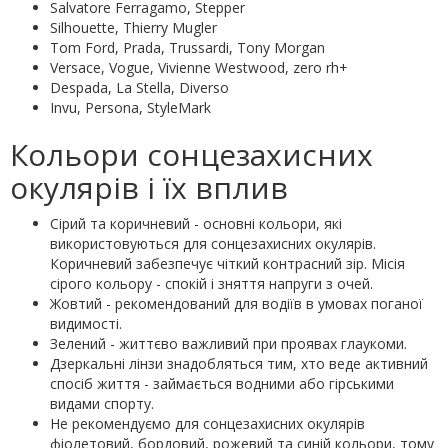
Salvatore Ferragamo, Stepper
Silhouette, Thierry Mugler
Tom Ford, Prada, Trussardi, Tony Morgan
Versace, Vogue, Vivienne Westwood, zero rh+
Despada, La Stella, Diverso
Invu, Persona, StyleMark
Кольори сонцезахисних
окулярів і їх вплив
Сірий та коричневий - основні кольори, які
використовуються для сонцезахисних окулярів.
Коричневий забезпечує чіткий контрасний зір. Місія
сірого кольору - спокій і зняття напруги з очей.
Жовтий - рекомендований для водіїв в умовах поганої
видимості.
Зелений - життєво важливий при проявах глаукоми.
Дзеркальні лінзи знадобляться тим, хто веде активний
спосіб життя - займається водними або гірськими
видами спорту.
Не рекомендуємо для сонцезахисних окулярів
фіолетовий, бордовий, рожевий та синій кольори, тому