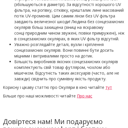
(збільшуються в діаметрі). За відсутності хорошого UV
фільтра, на рогівку, сітківку, кришталик лине масований
потік UV-променів. Цим самим лінзи без UV фільтра
завдають величезної шкоди! Людина без сонцезахисних
окулярів більш захищена (зіниці на яскравому
сонці природним чином звужені, повіки примружені), ніж
в сонцезахисних окулярах, в яких UV фільтр відсутній.
Уважно розглядайте деталі, вузли і кріплення
сонцезахисних окулярів. Вони повинні бути досить
міцними і витривалими просто на дотик.
Більшість виробників якісних сонцезахисних окулярів
комплектують свій товар футляром, чохлом або
мішечком. Відсутність таких аксесуарів (часто, але не
завжди) свідчить про сумнівну якість продукту.
Корисну і цікаву статтю про Oкуляри в кіно читайте
тут
Більше про наші можливості читайте
Про нас
Довіртеся нам! Ми подаруємо