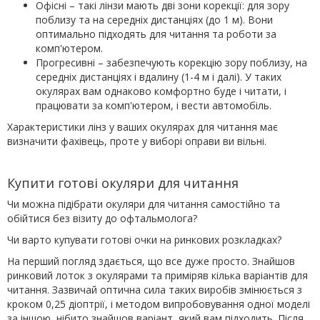
Офісні – такі лінзи мають дві зони корекції: для зору
поблизу та на середніх дистанціях (до 1 м). Вони
оптимально підходять для читання та роботи за
комп'ютером.
Прогресивні – забезпечують корекцію зору поблизу, на
середніх дистанціях і вдалину (1-4 м і далі). У таких
окулярах вам однаково комфортно буде і читати, і
працювати за комп'ютером, і вести автомобіль.
Характеристики лінз у ваших окулярах для читання має
визначити фахівець, проте у виборі оправи ви вільні.
Купити готові окуляри для читання
Чи можна підібрати окуляри для читання самостійно та
обійтися без візиту до офтальмолога?
Чи варто купувати готові очки на ринкових розкладках?
На перший погляд здається, що все дуже просто. Знайшов
ринковий лоток з окулярами та приміряв кілька варіантів для
читання. Зазвичай оптична сила таких виробів змінюється з
кроком 0,25 діоптрії, і методом випробовування одної моделі
за іншою, нібито знайшов варіант, який вам підходить. Після