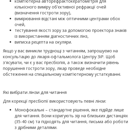
комп'ютерна авторефрактокератометрія для
кількісного виміру об'єктивної рефракції очей
(визначення гостроти зору),
вимірювання відстані між оптичними центрами обох
очей,
тестування якості зору за допомогою проектора знаків
із використанням діагностичних лінз,
виписка рецепта на окуляри.
Якщо у вас виникли труднощі з читанням, запрошуємо на
консультацію до лікаря-офтальмолога Центру ЗіР. Щоб
з'ясувати, чи є у вас пресбіопія, а також визначити рівень
порушення гостроти зору, лікар проведе необхідне
обстеження на спеціальному комп'ютерному устаткуванні.
Які вибрати лінзи для читання
Для корекції пресбіопії використовують певні лінзи:
Монофокальні – стандартне рішення, яке підійде лише
для читання. Вони коригують зір на близьких дистанціях
(35-40 см) та підходять для читання, письма або роботи
з дрібними деталями.