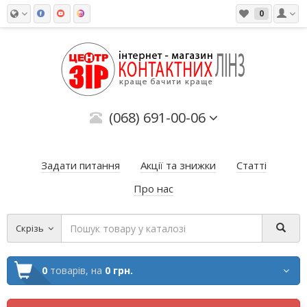
0
(068) 691-00-06
Задати питання
Акції та знижки
Статті
Про нас
Скрізь
0
товарів,
на
0 грн.