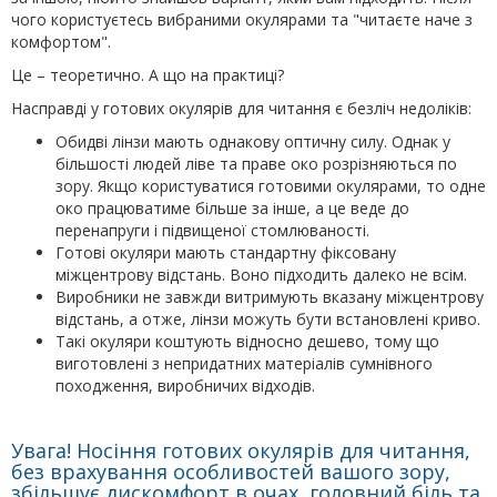
чого користуєтесь вибраними окулярами та "читаєте наче з
комфортом".
Це – теоретично. А що на практиці?
Насправді у готових окулярів для читання є безліч недоліків:
Обидві лінзи мають однакову оптичну силу. Однак у
більшості людей ліве та праве око розрізняються по
зору. Якщо користуватися готовими окулярами, то одне
око працюватиме більше за інше, а це веде до
перенапруги і підвищеної стомлюваності.
Готові окуляри мають стандартну фіксовану
міжцентрову відстань. Воно підходить далеко не всім.
Виробники не завжди витримують вказану міжцентрову
відстань, а отже, лінзи можуть бути встановлені криво.
Такі окуляри коштують відносно дешево, тому що
виготовлені з непридатних матеріалів сумнівного
походження, виробничих відходів.
Увага! Носіння готових окулярів для читання,
без врахування особливостей вашого зору,
збільшує дискомфорт в очах, головний біль та