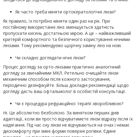
Як часто треба міняти ортокератологічні лінзи?
Як правило, їх потрібно міняти один раз на рік. При
постійному використанні лінз зменшується здатність
пропускати кисень достатньою мірою. А це – найважливіший
критерій комфортного та безпечного користування нічними
лінзами. Тому рекомендуємо щорічну заміну лінз на нові.
Чи складно доглядати нічні лінзи?
Процес догляду за орто-лінзами практично аналогічний
догляду за звичайними МКЛ. Ретельно очищайте лінзи
механічним способом після кожного застосування,
періодично дезінфікуйте. Більш докладні рекомендації щодо
догляду дасть ваш офтальмолог в особистій консультації.
Чи є процедура рефракційної терапії хворобливою?
Ні. Це абсолютно безболісно. За винятком перших днів
адаптації, коли ви просто відчуватимете лінзи відразу після їх
надягання. Під час сну лінзи не відчуваються на очах і немає
дискомфорту при зміні форми поверхні рогівки. Єдине