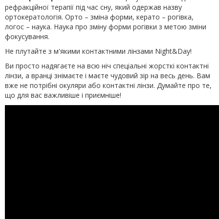
рефракційної терапії під час сну, який одержав назву
ортокератологія. Орто – зміна форми, керато – рогівка,
логос – наука. Наука про зміну форми рогівки з метою зміни
фокусування.
Не плутайте з м'якими контактними лінзами Night&Day!
Ви просто надягаєте на всю ніч спеціальні жорсткі контактні
лінзи, а вранці знімаєте і маєте чудовий зір на весь день. Вам
вже не потрібні окуляри або контактні лінзи. Думайте про те,
що для вас важливіше і приємніше!