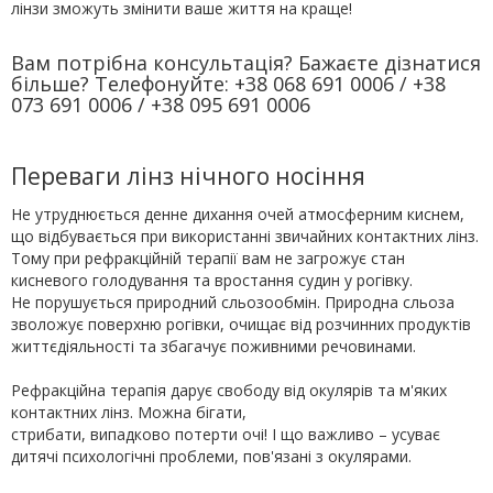
лінзи зможуть змінити ваше життя на краще!
Вам потрібна консультація? Бажаєте дізнатися
більше? Телефонуйте: +38 068 691 0006 / +38
073 691 0006 / +38 095 691 0006
Переваги лінз нічного носіння
Не утруднюється денне дихання очей атмосферним киснем,
що відбувається при використанні звичайних контактних лінз.
Тому при рефракційній терапії вам не загрожує стан
кисневого голодування та вростання судин у рогівку.
Не порушується природний сльозообмін. Природна сльоза
зволожує поверхню рогівки, очищає від розчинних продуктів
життєдіяльності та збагачує поживними речовинами.
Рефракційна терапія дарує свободу від окулярів та м'яких
контактних лінз. Можна бігати,
стрибати, випадково потерти очі! І що важливо – усуває
дитячі психологічні проблеми, пов'язані з окулярами.