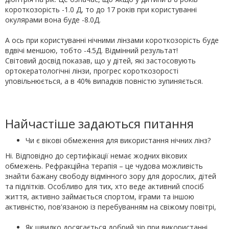
короткозорість -1.0 Д, то до 17 років при користуванні
окулярами вона буде -8.0Д.
А ось при користуванні нічними лінзами короткозорість буде
вдвічі меншою, тобто -4.5Д. Відмінний результат!
Світовий досвід показав, що у дітей, які застосовують
ортокератологічні лінзи, прогрес короткозорості
уповільнюється, а в 40% випадків повністю зупиняється.
Найчастіше задаються питання
Чи є вікові обмеження для використання нічних лінз?
Ні. Відповідно до сертифікації немає жодних вікових
обмежень. Рефракційна терапія – це чудова можливість
знайти бажану свободу відмінного зору для дорослих, дітей
та підлітків. Особливо для тих, хто веде активний спосіб
життя, активно займається спортом, іграми та іншою
активністю, пов'язаною із перебуванням на свіжому повітрі,
Як швидко досягається добрий зір при використанні