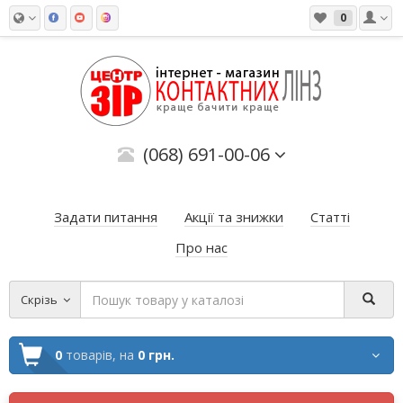
0
(068) 691-00-06
Задати питання
Акції та знижки
Статті
Про нас
Скрізь
0
товарів,
на
0 грн.