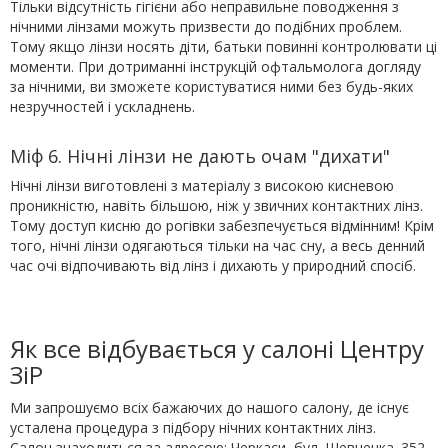
Тільки відсутність гігієни або неправильне поводження з
нічними лінзами можуть призвести до подібних проблем.
Тому якщо лінзи носять діти, батьки повинні контролювати ці
моменти. При дотриманні інструкцій офтальмолога догляду
за нічними, ви зможете користуватися ними без будь-яких
незручностей і ускладнень.
Міф 6. Нічні лінзи не дають очам "дихати"
Нічні лінзи виготовлені з матеріалу з високою кисневою
проникністю, навіть більшою, ніж у звичних контактних лінз.
Тому доступ кисню до рогівки забезпечується відмінним! Крім
того, нічні лінзи одягаються тільки на час сну, а весь денний
час очі відпочивають від лінз і дихають у природний спосіб.
Як все відбувається у салоні Центру
ЗіР
Ми запрошуємо всіх бажаючих до нашого салону, де існує
усталена процедура з підбору нічних контактних лінз.
Салон знаходиться за адресою: Черкаси, бул. Шевченка. 352