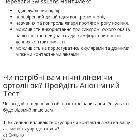
Переваги SwissLens НайтФлекс
індивідуальний підбір,
перевіренний дизайн для контролю міопії,
навчання та контроль лікаря протягом року носіння,
можливість використання при синдромі сухого ока і у
пацієнтів, що відчувають дискомфорт при носінні
денних контактних лінз,
можливість не користуватись окулярами та денними
м’якими контактними лінзами
Чи потрібні вам нічні лінзи чи
ортолінзи? Пройдіть Анонімний
Тест
Чесно дайте відповідь собі на кожне запитання. Результат
буде відомий лише вам.
1. Як сильно впливають окуляри чи контактні лінзи на вашу
активність упродовж дня?
a) Сильно