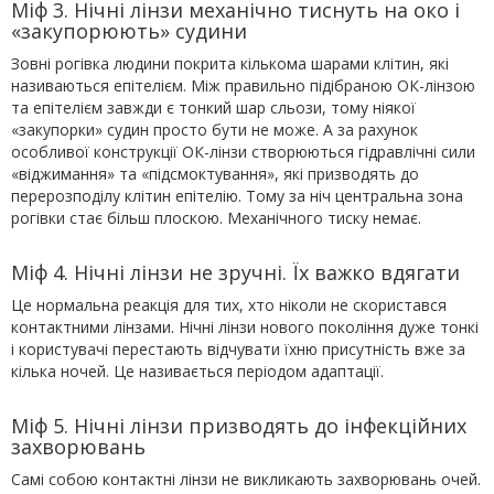
Міф 3. Нічні лінзи механічно тиснуть на око і
«закупорюють» судини
Зовні рогівка людини покрита кількома шарами клітин, які
називаються епітелієм. Між правильно підібраною ОК-лінзою
та епітелієм завжди є тонкий шар сльози, тому ніякої
«закупорки» судин просто бути не може. А за рахунок
особливої конструкції ОК-лінзи створюються гідравлічні сили
«віджимання» та «підсмоктування», які призводять до
перерозподілу клітин епітелію. Тому за ніч центральна зона
рогівки стає більш плоскою. Механічного тиску немає.
Міф 4. Нічні лінзи не зручні. Їх важко вдягати
Це нормальна реакція для тих, хто ніколи не скористався
контактними лінзами. Нічні лінзи нового покоління дуже тонкі
і користувачі перестають відчувати їхню присутність вже за
кілька ночей. Це називається періодом адаптації.
Міф 5. Нічні лінзи призводять до інфекційних
захворювань
Самі собою контактні лінзи не викликають захворювань очей.