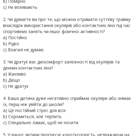
b) Помірно
c) Не впливають
2. Чи думаєте ви про те, що можна отримати суттєву травму
внаслідок використання окулярів або контактних лінз під час
спортивних занять чи іншої фізичної активності?
a) Постійно
b) Рідко
c) Взагалі не думаю
3. Чи дратує вас дискомфорт залежності від окулярів та
денних контактних лінз?
a) Жахливо
b) Дещо
c) Не дратує
4. Ваша дитина дуже негативно сприймає окуляри або знімає
їх, перш ніж увійти до школи?
a) Це постійний стрес для всіх
b) Соромиться, але терпить
c) Спеціально ламає, щоб не носити
5. У вашої дитини прогресує короткозорість, незважаючи на