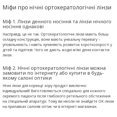
Міфи про нічні ортокератологічні лінзи
Міф 1. Лінзи денного носіння та лінзи нічного
носіння однакові
Насправді, це не так. Ортокератологічні лінзи мають більш
складну конструкцію, вони мають унікальну перевагу –
уповільнюють і навіть зупиняють розвиток короткозорості у
дітей та підлітків. Чого не дають жодні м'які денні контактні
лінзи.
Міф 2. Нічні ортокератологічні лінзи можна
замовити по інтернету або купити в будь-
якому салоні оптики
Нічні лінзи для корекції зору продукт виключно
індивідуальний! Виготовляються спеціально для кожного
окремого пацієнта після глибокого ретельного обстеження
на спеціальній апаратурі. Тому ви ніколи не знайдете ОК-лінзи
на прилавках салонів оптик чи в інтернет-магазинах.