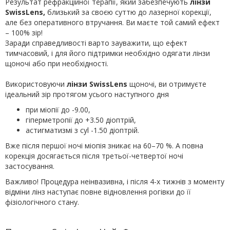
Результат рефракційної терапії, який забезпечують
лінзи
SwissLens,
близький за своєю суттю до лазерної корекції,
але без оперативного втручання. Ви маєте той самий ефект
– 100% зір!
Заради справедливості варто зауважити, що ефект
тимчасовий, і для його підтримки необхідно одягати лінзи
щоночі або при необхідності.
Використовуючи
лінзи SwissLens
щоночі, ви отримуєте
ідеальний зір протягом усього наступного дня
при міопії до -9.00,
гіперметропії до +3.50 діоптрій,
астигматизмі з cyl -1.50 діоптрій.
Вже після першої ночі міопія зникає на 60–70 %. А повна
корекція досягається після третьої-четвертої ночі
застосування.
Важливо! Процедура неінвазивна, і після 4-х тижнів з моменту
відміни лінз наступає повне відновлення рогівки до її
фізіологічного стану.