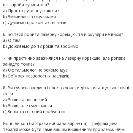
всі спроби зупинити її?
a) Просто руки опускаються
b) Змирилися з окулярами
c) Думаємо про контактні лінзи
6. Боїтеся робити лазерну корекцію, та й окуляри не вихід?
a) О так!
b) Доживемо до 18 років та зробимо
7. Чи практично зважилися на лазерну корекцію, але рогівка
занадто тонка?
a) Офтальмолог не рекомендує
b) Боїмося незворотніх наслідків
8. Ви сучасна людина і просто хочете дізнатися, що таке нічні
лінзи.
a) Знаю та впевнений
b) Знаю, але сумніваюся
c) Знаю та готовий пробувати
Якщо ви хоч би 3 рази вибрали варіант а) – рефракційна
терапія може бути саме вашим вирішенням проблеми. Нічні