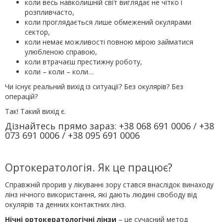
коли весь навколишній світ виглядає не чітко і
розпливчасто,
коли проглядається лише обмежений окулярами
сектор,
коли немає можливості повною мірою займатися
улюбленою справою,
коли втрачаєш престижну роботу,
коли – коли – коли…
Чи існує реальний вихід із ситуації? Без окулярів? Без
операцій?
Так! Такий вихід є.
Дізнайтесь прямо зараз: +38 068 691 0006 / +38
073 691 0006 / +38 095 691 0006
Ортокератологія. Як це працює?
Справжній прорив у лікуванні зору стався внаслідок винаходу
лінз нічного використання, які дають людині свободу від
окулярів та денних контактних лінз.
Нічні ортокератологічні лінзи
– це сучасний метод