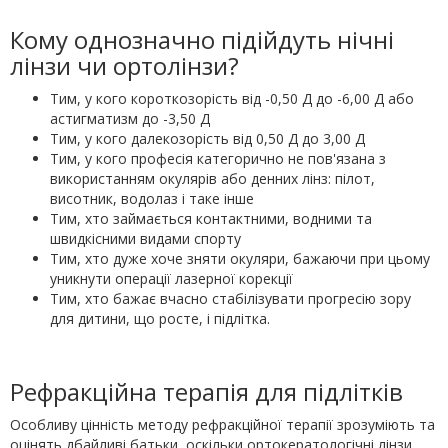
Кому однозначно підійдуть нічні
лінзи чи ортолінзи?
Тим, у кого короткозорість від -0,50 Д до -6,00 Д або
астигматизм до -3,50 Д
Тим, у кого далекозорість від 0,50 Д до 3,00 Д
Тим, у кого професія категорично не пов'язана з
використанням окулярів або денних лінз: пілот,
висотник, водолаз і таке інше
Тим, хто займається контактними, водними та
швидкісними видами спорту
Тим, хто дуже хоче зняти окуляри, бажаючи при цьому
уникнути операції лазерної корекції
Тим, хто бажає вчасно стабілізувати прогресію зору
для дитини, що росте, і підлітка.
Рефракційна терапія для підлітків
Особливу цінність методу рефракційної терапії зрозуміють та
оцінять дбайливі батьки, оскільки ортокератологічні лінзи