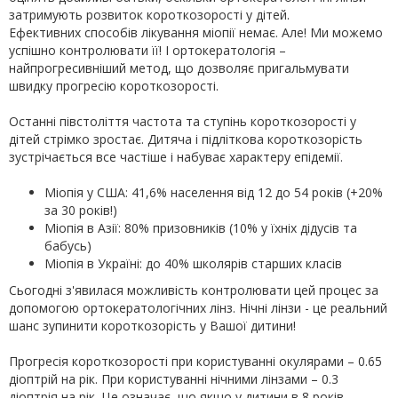
затримують розвиток короткозорості у дітей.
Ефективних способів лікування міопії немає. Але! Ми можемо
успішно контролювати її! І ортокератологія –
найпрогресивніший метод, що дозволяє пригальмувати
швидку прогресію короткозорості.
Останні півстоліття частота та ступінь короткозорості у
дітей стрімко зростає. Дитяча і підліткова короткозорість
зустрічається все частіше і набуває характеру епідемії.
Міопія у США: 41,6% населення від 12 до 54 років (+20%
за 30 років!)
Міопія в Азії: 80% призовників (10% у їхніх дідусів та
бабусь)
Міопія в Україні: до 40% школярів старших класів
Сьогодні з'явилася можливість контролювати цей процес за
допомогою ортокератологічних лінз. Нічні лінзи - це реальний
шанс зупинити короткозорість у Вашої дитини!
Прогресія короткозорості при користуванні окулярами – 0.65
діоптрій на рік. При користуванні нічними лінзами – 0.3
діоптрія на рік. Це означає, що якщо у дитини в 8 років