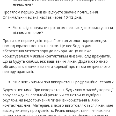
нічних лінз?
Протягом перших днів ви відчуєте значне поліпшення.
Оптимальний ефект настає через 10-12 днів.
Чого слід очікувати протягом перших днів користування
нічними лінзами?
Протягом перших днів терапії офтальмолог порекомендує
вам одноразові контактні лінзи. Це необхідно для
збереження чіткості зору до вечора. Якщо ви вже
користувалися м'якими контактними лінзами, слід врахувати,
що ці будуть слабші, ніж ваші звичні лінзи. Додатково лікар
обговорить з вами варіанти корекції протягом нетривалого
періоду адаптації.
Чи є якісь ризики при використанні рефракційної терапії?
Будемо чесними! При використанні будь-якого засобу корекції
зору завжди є невеликий ризик: чи то неточно підібрані
окуляри, чи недотримання гігієни використання м'яких
контактних лінз. Матеріал, з якого виготовляються лінзи, має
високу кисневу пропускність. Ризик використання нічних лінз
зводиться до відповідального догляду за лінзами та очима.