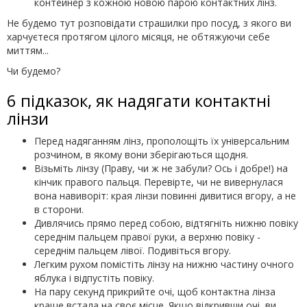
контейнер з кожною новою парою контактних лінз.
Не будемо тут розповідати страшилки про посуд, з якого ви
харчуєтеся протягом цілого місяця, не обтяжуючи себе
миттям...
Чи будемо?
6 підказок, як надягати контактні
лінзи
Перед надяганням лінз, прополощіть їх універсальним
розчином, в якому вони зберігаються щодня.
Візьміть лінзу (Праву, чи ж не забули? Ось і добре!) на
кінчик правого пальця. Перевірте, чи не вивернулася
вона навиворіт: края лінзи повинні дивитися вгору, а не
в сторони.
Дивлячись прямо перед собою, відтягніть нижню повіку
середнім пальцем правої руки, а верхню повіку -
середнім пальцем лівої. Подивіться вгору.
Легким рухом помістіть лінзу на нижню частину очного
яблука і відпустіть повіку.
На пару секунд прикрийте очі, щоб контактна лінза
краще встала на своє місце. Якщо відкривши очі, ви