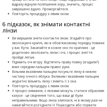
відразу відчули поліпшення зору, значить, процес
заврешено вдало. Проморгайтеся.
Повторіть процедуру з лівим оком.
6 підказок, як знімати контактні
лінзи
Ви вирішили зняти контактні лінзи. Згадайте про
зволожуючі краплі, які в обов'язковому порядку повинні
у вас бути. Закапайте в кожне око по краплині - це
додатково зволожить лінзи і очі, і процес зняття
пройде легше.
Підніміть очі вгору. Відтягніть праву повіку (згадали?)
вниз середнім пальцем правої руки.
Вільним вказівним пальцем посуньте лінзу в нижню
частину очного яблука. Великим і вказівним пальцем
акуратно візьміть лінзу і зніміть її з ока.
Повторіть процедуру з лівим оком.
У процесі знімання, з лінзами можуть статися образливі
казуси - це свідчення того, що ваші дії були
неправильними. Якщо лінза злиплася, ні в якому разі не
намагайтеся роз'єднати її! Пошкодити або порвати