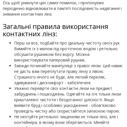
Ось щоб уникнути цих самих помилок, і пропонуємо
періодично відновлювати в пам'яті послідовність надягання і
знімання контактних лінз.
Загальні правила використання
контактних лінз:
Перш за все, подбайте про ідеальну чистоту своїх рук.
Вимийте їх з милом під проточною водою і ретельно
обсушити рушником без ворсу. Можна
використовувати паперовий рушник.
Завжди починайте маніпуляції з правої лінзи. Цей навик
не дасть вам переплутати праву лінзу з лівою.
Страшного нічого не буде, але легкий переляк,
здивування і дискомфорт - забезпечені.
Уважно перевірте свої контактні лінзи на предмет
забруднень і пошкоджень. Одягайте на очі тільки лінзи
кришталевої чистоти і бездоганної цілісності. Якщо
виявите бруд і особливо ушкодження - обов'язково
проведіть чистку або скористайтеся запасною парою.
Не нехтуйте ретельної чищенням не тільки лінз, але і
контейнера, в якому вони зберігаються. Міняйте