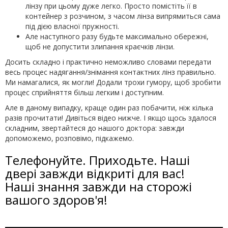
лінзу при цьому дуже легко. Просто помістіть її в
контейнер з розчином, з часом лінза випрямиться сама
під дією власної пружності.
Але наступного разу будьте максимально обережні,
щоб не допустити злипання краєчків лінзи.
Досить складно і практично неможливо словами передати
весь процес надягання/знімання контактних лінз правильно.
Ми намагалися, як могли! Додали трохи гумору, щоб зробити
процес сприйняття більш легким і доступним.
Але в даному випадку, краще один раз побачити, ніж кілька
разів прочитати! Дивіться відео нижче. І якщо щось здалося
складним, звертайтеся до нашого доктора: завжди
допоможемо, розповімо, підкажемо.
Телефонуйте. Приходьте. Наші
двері завжди відкриті для вас!
Наші знання завжди на сторожі
вашого здоров'я!