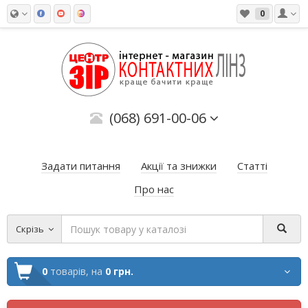
0
(068) 691-00-06
Задати питання
Акції та знижки
Статті
Про нас
Скрізь
0
товарів,
на
0 грн.