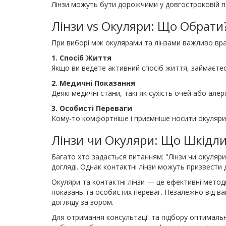
Лінзи можуть бути дорожчими у довгостроковій пе
Лінзи vs Окуляри: Що Обрати
При виборі між окулярами та лінзами важливо вра
1. Спосіб Життя
Якщо ви ведете активний спосіб життя, займаєте
2. Медичні Показання
Деякі медичні стани, такі як сухість очей або ал
3. Особисті Переваги
Кому-то комфортніше і приємніше носити окуляри,
Лінзи чи Окуляри: Що Шкідл
Багато хто задається питанням: "Лінзи чи окуля
догляді. Однак контактні лінзи можуть призвести 
Окуляри та контактні лінзи — це ефективні методи
показань та особистих переваг. Незалежно від 
догляду за зором.
Для отримання консультації та підбору оптимально