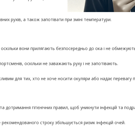
них рухів, а також запотівати при зміні температури.
 оскільки вони прилягають безпосередньо до ока і не обмежують 
портсменів, оскільки не заважають руху і не запотівають.
ливим для тих, хто не хоче носити окуляри або надає перевагу
а дотримання гігієнічних правил, щоб уникнути інфекцій та подр
е рекомендованого строку збільшується ризик інфекцій очей.