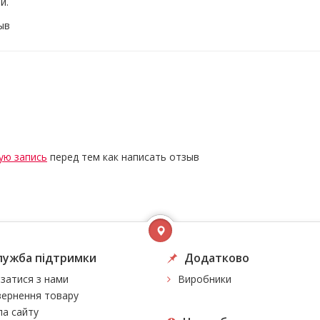
й.
ыв
ую запись
перед тем как написать отзыв
лужба підтримки
Додатково
язатися з нами
Виробники
ернення товару
а сайту