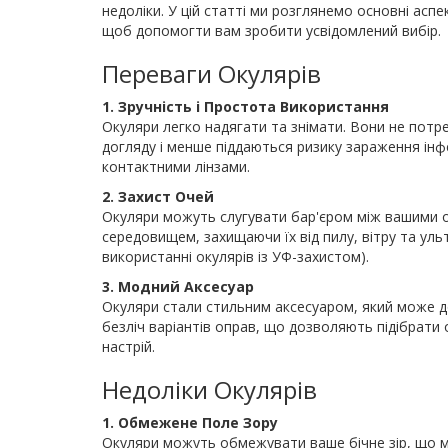
недоліки. У цій статті ми розглянемо основні аспек
щоб допомогти вам зробити усвідомлений вибір.
Переваги Окулярів
1. Зручність і Простота Використання
Окуляри легко надягати та знімати. Вони не потр
догляду і менше піддаються ризику зараження інфе
контактними лінзами.
2. Захист Очей
Окуляри можуть слугувати бар'єром між вашими 
середовищем, захищаючи їх від пилу, вітру та ул
використанні окулярів із УФ-захистом).
3. Модний Аксесуар
Окуляри стали стильним аксесуаром, який може д
безліч варіантів оправ, що дозволяють підібрати о
настрій.
Недоліки Окулярів
1. Обмежене Поле Зору
Окуляри можуть обмежувати ваше бічне зір, що 