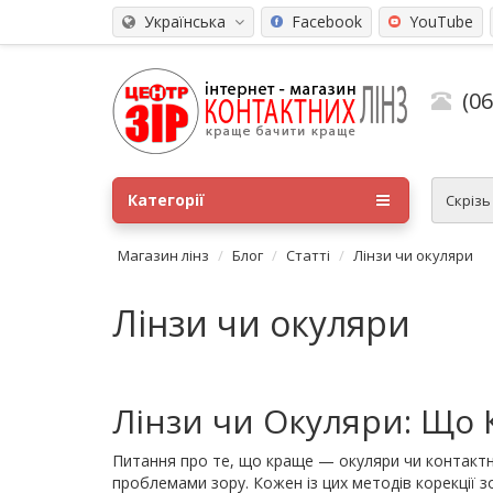
Українська
Facebook
YouTube
(0
Категорії
Скріз
Магазин лінз
Блог
Статті
Лінзи чи окуляри
Лінзи чи окуляри
Лінзи чи Окуляри: Що 
Питання про те, що краще — окуляри чи контактні
проблемами зору. Кожен із цих методів корекції з