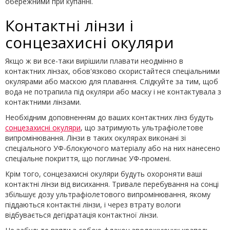
обережними при купанні.
Контактні лінзи і
сонцезахисні окуляри
Якщо ж ви все-таки вирішили плавати неодмінно в
контактних лінзах, обов'язково скористайтеся спеціальними
окулярами або маскою для плавання. Слідкуйте за тим, щоб
вода не потрапила під окуляри або маску і не контактувала з
контактними лінзами.
Необхідним доповненням до ваших контактних лінз будуть
со
нцезахисні окуляри
, що затримують ультрафіолетове
випромінювання. Лінзи в таких окулярах виконані зі
спеціального УФ-блокуючого матеріалу або на них нанесено
спеціальне покриття, що поглинає УФ-промені.
Крім того, сонцезахисні окуляри будуть охороняти ваші
контактні лінзи від висихання. Тривале перебування на сонці
збільшує дозу ультрафіолетового випромінювання, якому
піддаються контактні лінзи, і через втрату вологи
відбувається дегідратація контактної лінзи.