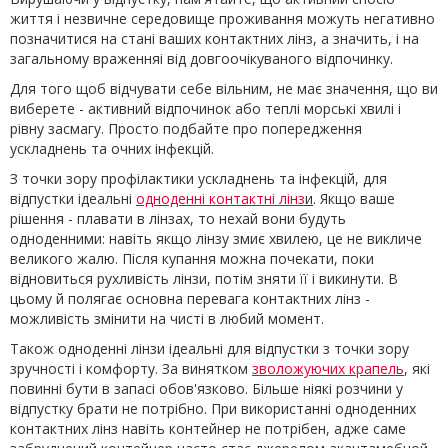
життя і незвичне середовище проживання можуть негативно
позначитися на стані ваших контактних лінз, а значить, і на
загальному враженняі від довгоочікуваного відпочинку.
Для того щоб відчувати себе вільним, не має значення, що ви
виберете - активний відпочинок або теплі морські хвилі і
рівну засмагу. Просто подбайте про попередження
ускладнень та очних інфекцій.
З точки зору профілактики ускладнень та інфекцій, для
відпустки ідеальні
одноденні контактні лінз
и
. Якщо ваше
рішення - плавати в лінзах, то нехай вони будуть
одноденними: навіть якщо лінзу змиє хвилею, це не викличе
великого жалю. Після купання можна почекати, поки
відновиться рухливість лінзи, потім зняти її і викинути. В
цьому й полягає основна перевага контактних лінз -
можливість змінити на чисті в любий момент.
Також одноденні лінзи ідеальні для відпустки з точки зору
зручності і комфорту. За винятком
зволожуючих крапель
, які
повинні бути в запасі обов'язково. Більше ніякі розчини у
відпустку брати не потрібно. При використанні одноденних
контактних лінз навіть контейнер не потрібен, адже саме