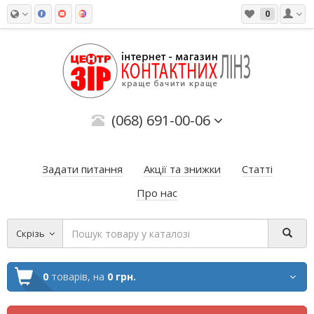
0
(068) 691-00-06
Задати питання
Акції та знижки
Статті
Про нас
Скрізь
0
товарів,
на
0 грн.