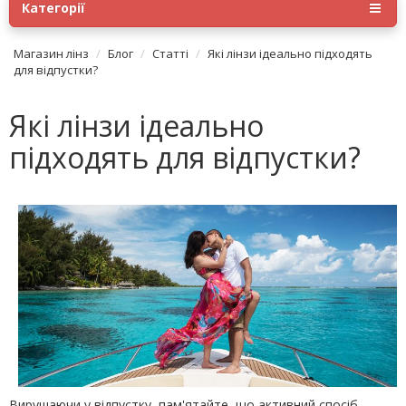
Категорії
Магазин лінз
Блог
Статті
Які лінзи ідеально підходять
для відпустки?
Які лінзи ідеально
підходять для відпустки?
Вирушаючи у відпустку, пам'ятайте, що активний спосіб