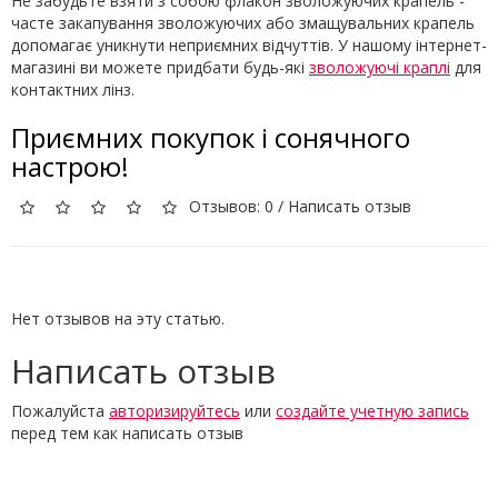
Не забудьте взяти з собою флакон зволожуючих крапель -
часте закапування зволожуючих або змащувальних крапель
допомагає уникнути неприємних відчуттів. У нашому інтернет-
магазині ви можете придбати будь-які
зволожуючі краплі
для
контактних лінз.
Приємних покупок і сонячного
настрою!
Отзывов: 0
/
Написать отзыв
Нет отзывов на эту статью.
Написать отзыв
Пожалуйста
авторизируйтесь
или
создайте учетную запись
перед тем как написать отзыв