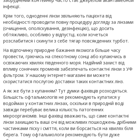
забруднений контейнер часто стає джерелом акантамебной
інфекції.
Крім того, одноденні лінзи звільняють пацієнта від
необхідності проводити повну процедуру догляду за лінзами
(очищення, ополіскування, дезінфекцію), що досить
обтяжливо, особливо у відпустці, коли хочеться
розслабитися і скинути з себе тягар повсякденних турбот.
На відпочинку природне бажання якомога більше часу
провести, гріючись на спекотному сонці або купаючись в
освіжаючих хвилях південного моря. Надійний захист від
впливу сонячних променів забезпечать контактні лінзи з УФ
фільтром. У нашому інтернет-магазині ви можете
скористатися послугою доставки таких контактних лінз.
А як же бути з купанням? Тут думки фахівців розходяться.
Більшість офтальмологів не рекомендують купатися у
водоймах у контактних лінзах, оскільки в природній воді
завжди перебуває велика кількість патогенних
мікроорганізмів. Інші фахівці вважають, що саме контактні
лінзи захищають ваші очі від можливих пошкоджень дрібними
частинками піску і сміття, коли ви борсається на хвилях біля
берега. Тому офтальмологи рекомендують бути дуже