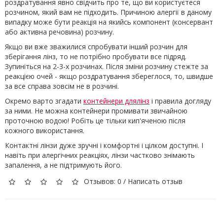
роздратування явно свідчить про те, що ви користуєтеся
розчином, який вам не підходить. Причиною алергії в даному
випадку може бути реакція на якийсь компонент (консервант
або активна речовина) розчину.
Якщо ви вже зважилися спробувати інший розчин для
зберігання лінз, то не потрібно пробувати все підряд.
Зупиніться на 2-3-х розчинах. Після зміни розчину стежте за
реакцією очей - якщо роздратування збереглося, то, швидше
за все справа зовсім не в розчині.
Окремо варто згадати
контейнери длялінз
і правила догляду
за ними. Не можна контейнери промивати звичайною
проточною водою! Робіть це тільки кип'яченою після
кожного використання.
Контактні лінзи дуже зручні і комфортні і цілком доступні. І
навіть при алергічних реакціях, лінзи частково знімають
запалення, а не підтримують його.
Отзывов: 0
/
Написать отзыв