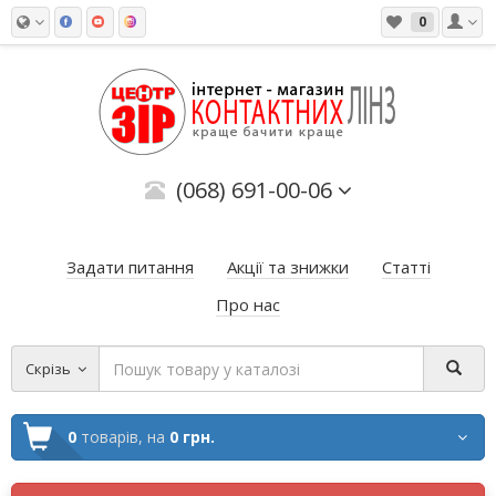
0
(068) 691-00-06
Задати питання
Акції та знижки
Статті
Про нас
Скрізь
0
товарів,
на
0 грн.