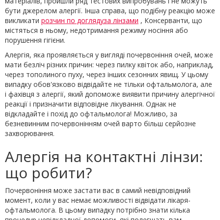
матеріалів, пройшли ряд тестових випробувань і не можуть
бути джерелом алергії. Інша справа, що подібну реакцію може
викликати
розчин по доглядуза лінзами
, Консерванти, що
містяться в ньому, недотримання режиму носіння або
порушення гігієни.
Алергія, яка проявляється у вигляді почервоніння очей, може
мати безліч різних причин: через пилку квіток або, наприклад,
через тополиного пуху, через інших сезонних явищ. У цьому
випадку обов'язково відвідайте не тільки офтальмолога, але
і фахівця з алергії, який допоможе виявити причину алергічної
реакції і призначити відповідне лікування. Однак не
відкладайте і похід до офтальмолога! Можливо, за
безневинним почервонінням очей варто більш серйозне
захворювання.
Алергія на контактні лінзи:
що робити?
Почервоніння може застати вас в самий невідповідний
момент, коли у вас немає можливості відвідати лікаря-
офтальмолога. В цьому випадку потрібно знати кілька
процедур невідкладної допомоги, які полегшать вам