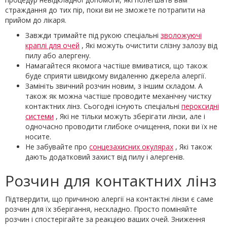
страждання до тих пір, поки ви не зможете потрапити на
прийом до лікаря.
Завжди тримайте під рукою спеціальні
зволожуючі
краплі для очей
, Які можуть очистити слізну залозу від
пилу або алергену.
Намагайтеся якомога частіше вмиватися, що також
буде сприяти швидкому видаленню джерела алергії.
Замініть звичний розчин новим, з іншим складом. А
також як можна частіше проводите механічну чистку
контактних лінз. Сьогодні існують спеціальні
пероксидні
системи
, Які не тільки можуть зберігати лінзи, але і
одночасно проводити глибоке очищення, поки ви їх не
носите.
Не забувайте про
сонцезахисних окулярах
, Які також
дають додатковий захист від пилу і алергенів.
Розчин для контактних лінз
Підтвердити, що причиною алергії на контактні лінзи є саме
розчин для їх зберігання, нескладно. Просто поміняйте
розчин і спостерігайте за реакцією ваших очей. Зниження