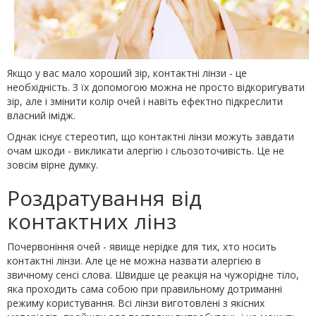
Якщо у вас мало хороший зір, контактні лінзи - це
необхідність. З їх допомогою можна не просто відкоригувати
зір, але і змінити колір очей і навіть ефектно підкреслити
власний імідж.
Однак існує стереотип, що контактні лінзи можуть завдати
очам шкоди - викликати алергію і сльозоточивість. Це не
зовсім вірне думку.
Роздратування від
контактних лінз
Почервоніння очей - явище нерідке для тих, хто носить
контактні лінзи. Але це не можна назвати алергією в
звичному сенсі слова. Швидше це реакція на чужорідне тіло,
яка проходить сама собою при правильному дотриманні
режиму користування. Всі лінзи виготовлені з якісних